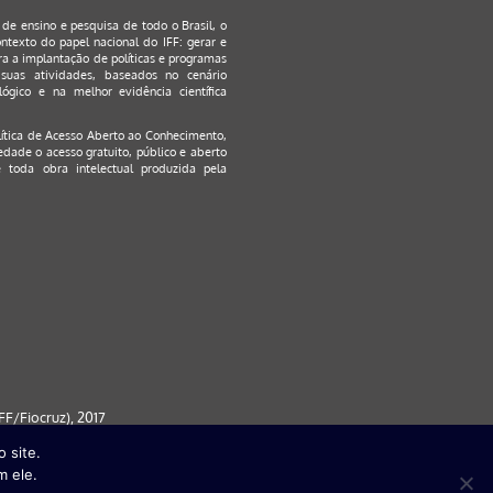
s de ensino e pesquisa de todo o Brasil, o
ontexto do papel nacional do IFF: gerar e
a a implantação de políticas e programas
suas atividades, baseados no cenário
ógico e na melhor evidência científica
lítica de Acesso Aberto ao Conhecimento
,
edade o acesso gratuito, público e aberto
 toda obra intelectual produzida pela
F/Fiocruz), 2017
 site.
 partir da versão 9) | FireFox ( a
m ele.