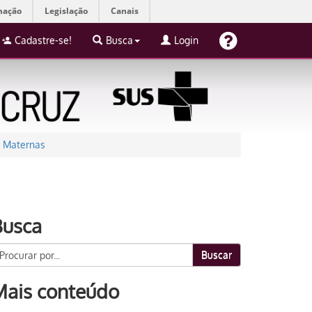
mação
Legislação
Canais
Cadastre-se!
Busca
Login
s Maternas
Busca
Buscar
Mais conteúdo