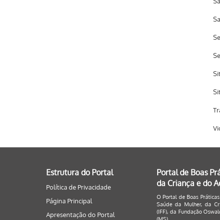
Sa
Sa
Se
S
Si
Si
Tr
Vi
Estrutura do Portal
Portal de Boas Pr
da Criança e do 
Política de Privacidade
O Portal de Boas Práticas
Página Principal
Saúde da Mulher, da Cri
(IFF), da Fundação Oswald
Apresentação do Portal
(MS).