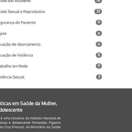
úde das Mulheres
14
úde Sexual e Reprodutiva
33
gurança do Paciente
9
epse
6
tuação de Abortamento
6
tuação de Violência
8
abalho em Rede
9
olência Sexual
3
áticas em Saúde da Mulher,
Adolescente
 é uma iniciativa do Instituto Nacional de
ança e Adolescente Fernandes Figueira
o Cruz (Fiocruz), do Ministério da Saúde