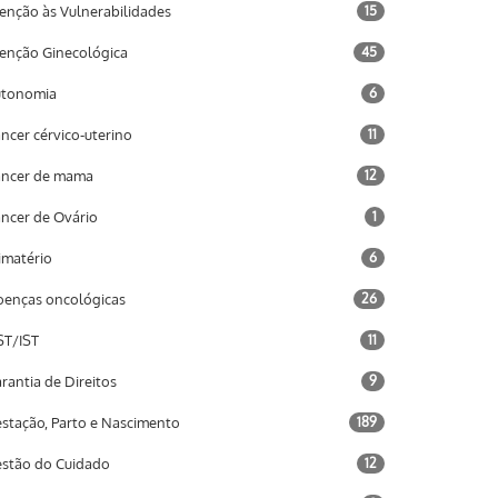
enção às Vulnerabilidades
15
enção Ginecológica
45
utonomia
6
ncer cérvico-uterino
11
ncer de mama
12
ncer de Ovário
1
imatério
6
enças oncológicas
26
T/IST
11
rantia de Direitos
9
stação, Parto e Nascimento
189
stão do Cuidado
12