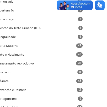
morragia
9
pertensão
7
umanização
7
fecção do Trato Urinário (ITU)
1
tegralidade
4
rte Materna
47
rto e Nascimento
43
anejamento reprodutivo
20
s-parto
11
é-natal
43
evenção e Rastreio
12
otagonismo
3