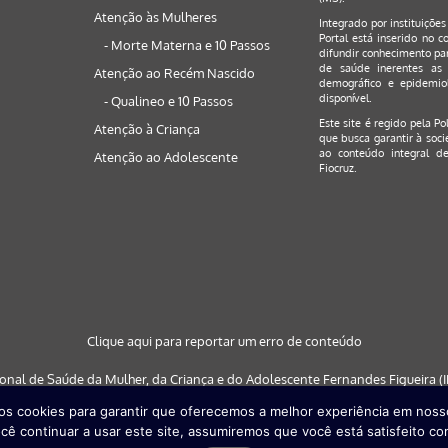
Atenção às Mulheres
Integrado por instituiçõe
Portal está inserido no c
- Morte Materna e 10 Passos
difundir conhecimento par
de saúde inerentes as 
Atenção ao Recém Nascido
demográfico e epidemiol
disponível.
- Qualineo e 10 Passos
Este site é regido pela
Po
Atenção à Criança
que busca garantir à soci
ao conteúdo integral de
Atenção ao Adolescente
Fiocruz.
Clique aqui para reportar um erro de conteúdo
ional de Saúde da Mulher, da Criança e do Adolescente Fernandes Figueira (IF
s cookies para garantir que oferecemos a melhor experiência em nosso
 nos navegadores: Google Chrome (a partir da versão 30) | Internet Explorer (a
cê continuar a usar este site, assumiremos que você está satisfeito co
partir da versão 29)