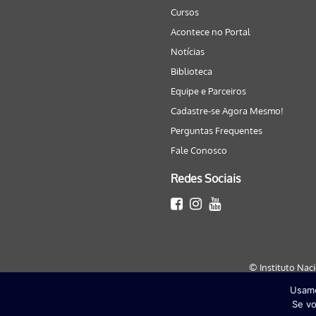
Cursos
Acontece no Portal
Notícias
Biblioteca
Equipe e Parceiros
Cadastre-se Agora Mesmo!
Perguntas Frequentes
Fale Conosco
Redes Sociais
© Instituto Nac
Usamo
Este site será melhor visualizado
Se vo