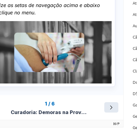
At
At
A
Câ
Câ
Câ
Cl
Do
DS
Ga
Ge
Ge