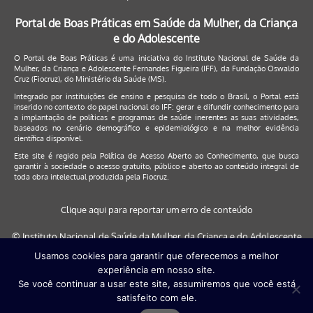
Portal de Boas Práticas em Saúde da Mulher, da Criança
e do Adolescente
O Portal de Boas Práticas é uma iniciativa do Instituto Nacional de Saúde da
Mulher, da Criança e Adolescente Fernandes Figueira (IFF), da Fundação Oswaldo
Cruz (Fiocruz), do Ministério da Saúde (MS).
Integrado por instituições de ensino e pesquisa de todo o Brasil, o Portal está
inserido no contexto do papel nacional do IFF: gerar e difundir conhecimento para
a implantação de políticas e programas de saúde inerentes as suas atividades,
baseados no cenário demográfico e epidemiológico e na melhor evidência
científica disponível.
Este site é regido pela
Política de Acesso Aberto ao Conhecimento
, que busca
garantir à sociedade o acesso gratuito, público e aberto ao conteúdo integral de
toda obra intelectual produzida pela Fiocruz.
Clique aqui para reportar um erro de conteúdo
© Instituto Nacional de Saúde da Mulher, da Criança e do Adolescente
Fernandes Figueira (IFF/Fiocruz), 2017
Usamos cookies para garantir que oferecemos a melhor
experiência em nosso site.
Este site será melhor visualizado nos navegadores: Google Chrome (a
Se você continuar a usar este site, assumiremos que você está
partir da versão 30) | Internet Explorer (a partir da versão 9) | FireFox (
satisfeito com ele.
a partir da versão 29)