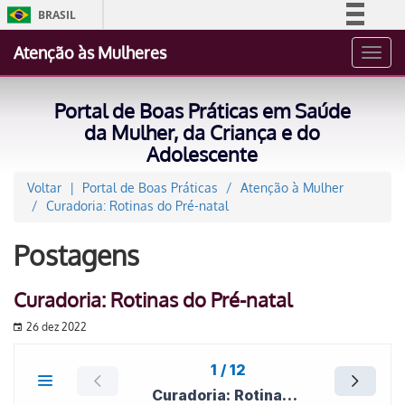
BRASIL
Simplifique!
Atenção às Mulheres
Toggl
Comunica BR
navig
Participe
Portal de Boas Práticas em Saúde
Acesso à informação
da Mulher, da Criança e do
Adolescente
Legislação
Canais
Voltar
Portal de Boas Práticas
Atenção à Mulher
Curadoria: Rotinas do Pré-natal
Postagens
Curadoria: Rotinas do Pré-natal
26 dez 2022