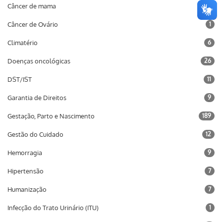
Câncer de mama
12
Câncer de Ovário
1
Climatério
6
Doenças oncológicas
26
DST/IST
11
Garantia de Direitos
9
Gestação, Parto e Nascimento
189
Gestão do Cuidado
12
Hemorragia
9
Hipertensão
7
Humanização
7
Infecção do Trato Urinário (ITU)
1