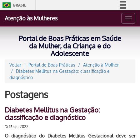
BRASIL
Simplifique!
Atenção às Mulheres
Toggl
Comunica BR
navig
Participe
Portal de Boas Práticas em Saúde
Acesso à informação
da Mulher, da Criança e do
Adolescente
Legislação
Canais
Voltar
Portal de Boas Práticas
Atenção à Mulher
Diabetes Mellitus na Gestação: classificação e
diagnóstico
Postagens
Diabetes Mellitus na Gestação:
classificação e diagnóstico
15 set 2022
O diagnóstico do Diabetes Mellitus Gestacional deve ser