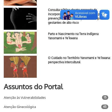
Consulta pública aberta: proposta de
incorporação do ácido acetilsalicílico para
prevenção de pré-eclâmpsia e eclâmpsia em
gestantes de alto risco
Parto e Nascimento na Terra Indígena
Yanomami e Ye’kwana
O Cuidado no Território Yanomami e Ye’kwana:
perspectiva intercultural
Assuntos do Portal
Atenção às Vulnerabilidades
15
Atenção Ginecológica
45