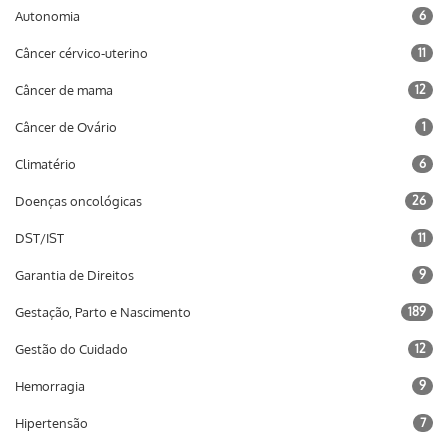
Autonomia
6
Câncer cérvico-uterino
11
Câncer de mama
12
Câncer de Ovário
1
Climatério
6
Doenças oncológicas
26
DST/IST
11
Garantia de Direitos
9
Gestação, Parto e Nascimento
189
Gestão do Cuidado
12
Hemorragia
9
Hipertensão
7