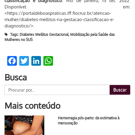
classificação e diagnóstico
. Rio de Janeiro, 15 set. 2022.
Disponível em:
<https://portaldeboaspraticas.iff.fiocruz.br/atencao-
mulher/diabetes-mellitus-na-gestacao-classificacao-e-
diagnostico/>.
Tags:
Diabetes Mellitus Gestacional
,
Mobilização pela Saúde das
Mulheres no SUS
Facebook
Twitter
LinkedIn
WhatsApp
Busca
Buscar
Mais conteúdo
Hemorragia pós-parto: da estimativa à
mensuração