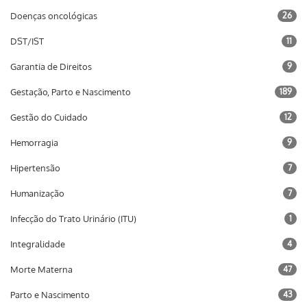
Doenças oncológicas
26
DST/IST
11
Garantia de Direitos
9
Gestação, Parto e Nascimento
189
Gestão do Cuidado
12
Hemorragia
9
Hipertensão
7
Humanização
7
Infecção do Trato Urinário (ITU)
1
Integralidade
4
Morte Materna
47
Parto e Nascimento
43