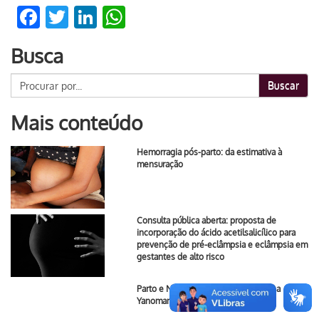
Facebook
Twitter
LinkedIn
WhatsApp
Busca
Buscar
Mais conteúdo
Hemorragia pós-parto: da estimativa à
mensuração
Consulta pública aberta: proposta de
incorporação do ácido acetilsalicílico para
prevenção de pré-eclâmpsia e eclâmpsia em
gestantes de alto risco
Parto e Nascimento na Terra Indígena
Yanomami e Ye’kwana