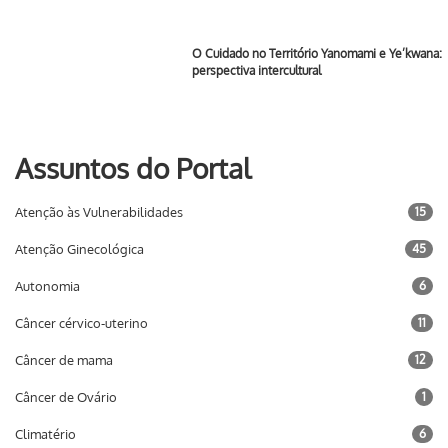
O Cuidado no Território Yanomami e Ye’kwana:
perspectiva intercultural
Assuntos do Portal
Atenção às Vulnerabilidades
15
Atenção Ginecológica
45
Autonomia
6
Câncer cérvico-uterino
11
Câncer de mama
12
Câncer de Ovário
1
Climatério
6