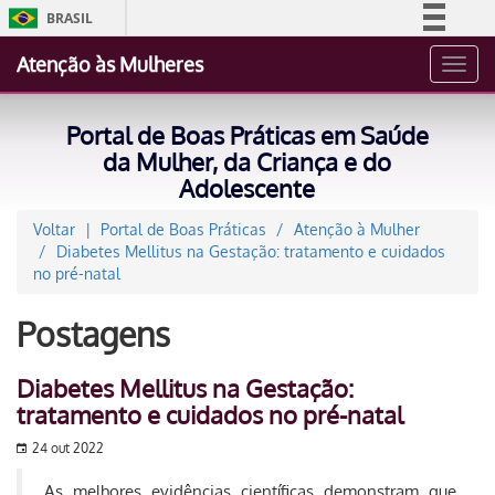
BRASIL
Simplifique!
Atenção às Mulheres
Toggl
Comunica BR
navig
Participe
Portal de Boas Práticas em Saúde
Acesso à informação
da Mulher, da Criança e do
Adolescente
Legislação
Canais
Voltar
Portal de Boas Práticas
Atenção à Mulher
Diabetes Mellitus na Gestação: tratamento e cuidados
no pré-natal
Postagens
Diabetes Mellitus na Gestação:
tratamento e cuidados no pré-natal
24 out 2022
As melhores evidências científicas demonstram que