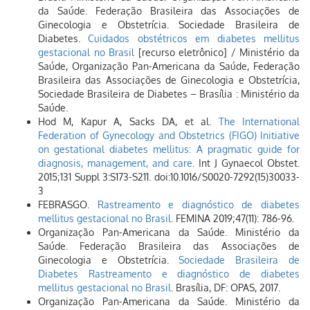
da Saúde. Federação Brasileira das Associações de
Ginecologia e Obstetrícia. Sociedade Brasileira de
Diabetes.
Cuidados obstétricos em diabetes mellitus
gestacional no Brasil
[recurso eletrônico] / Ministério da
Saúde, Organização Pan-Americana da Saúde, Federação
Brasileira das Associações de Ginecologia e Obstetrícia,
Sociedade Brasileira de Diabetes – Brasília : Ministério da
Saúde.
Hod M, Kapur A, Sacks DA, et al.
The International
Federation of Gynecology and Obstetrics (FIGO) Initiative
on gestational diabetes mellitus: A pragmatic guide for
diagnosis, management, and care
. Int J Gynaecol Obstet.
2015;131 Suppl 3:S173-S211. doi:10.1016/S0020-7292(15)30033-
3
FEBRASGO.
Rastreamento e diagnóstico de diabetes
mellitus gestacional no Brasil
. FEMINA 2019;47(11): 786-96.
Organização Pan-Americana da Saúde. Ministério da
Saúde. Federação Brasileira das Associações de
Ginecologia e Obstetrícia.
Sociedade Brasileira de
Diabetes Rastreamento e diagnóstico de diabetes
mellitus gestacional no Brasil
. Brasília, DF: OPAS, 2017.
Organização Pan-Americana da Saúde. Ministério da