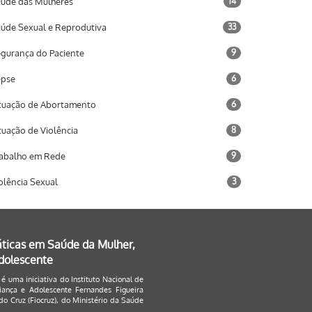
úde das Mulheres
14
úde Sexual e Reprodutiva
33
gurança do Paciente
9
epse
6
tuação de Abortamento
6
tuação de Violência
8
abalho em Rede
9
olência Sexual
3
áticas em Saúde da Mulher,
Adolescente
 é uma iniciativa do Instituto Nacional de
ança e Adolescente Fernandes Figueira
o Cruz (Fiocruz), do Ministério da Saúde