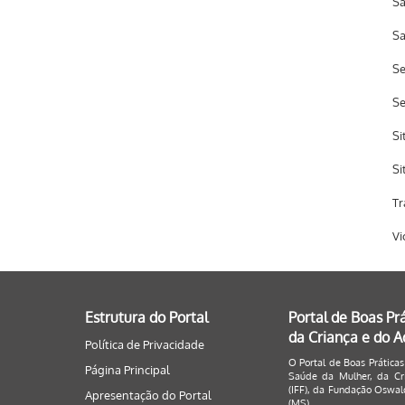
Sa
Sa
Se
S
Si
Si
Tr
Vi
Estrutura do Portal
Portal de Boas Pr
da Criança e do 
Política de Privacidade
O Portal de Boas Práticas
Página Principal
Saúde da Mulher, da Cri
(IFF), da Fundação Oswald
Apresentação do Portal
(MS).