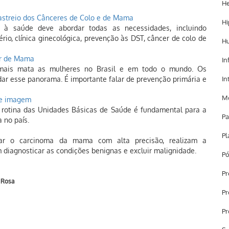
He
astreio dos Cânceres de Colo e de Mama
Hi
 à saúde deve abordar todas as necessidades, incluindo
ério, clínica ginecológica, prevenção às DST, câncer de colo de
H
er de Mama
In
ais mata as mulheres no Brasil e em todo o mundo. Os
dar esse panorama. É importante falar de prevenção primária e
In
Mo
de imagem
rotina das Unidades Básicas de Saúde é fundamental para a
Pa
 no país.
Pl
car o carcinoma da mama com alta precisão, realizam a
 diagnosticar as condições benignas e excluir malignidade.
Pó
Pr
 Rosa
Pr
Pr