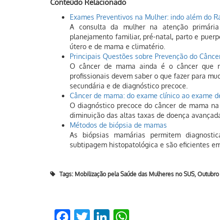
Conteúdo Relacionado
Exames Preventivos na Mulher: indo além do R
A consulta da mulher na atenção primária
planejamento familiar, pré-natal, parto e puerp
útero e de mama e climatério.
Principais Questões sobre Prevenção do Cânc
O câncer de mama ainda é o câncer que m
profissionais devem saber o que fazer para mu
secundária e de diagnóstico precoce.
Câncer de mama: do exame clínico ao exame 
O diagnóstico precoce do câncer de mama na 
diminuição das altas taxas de doença avançada
Métodos de biópsia de mamas
As biópsias mamárias permitem diagnosti
subtipagem histopatológica e são eficientes em
Tags:
Mobilização pela Saúde das Mulheres no SUS
,
Outubro
Facebook
Twitter
LinkedIn
WhatsApp