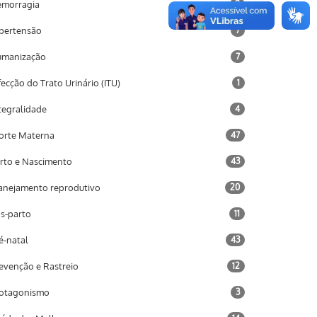
morragia
9
pertensão
7
umanização
7
fecção do Trato Urinário (ITU)
1
tegralidade
4
rte Materna
47
rto e Nascimento
43
anejamento reprodutivo
20
s-parto
11
é-natal
43
evenção e Rastreio
12
otagonismo
3