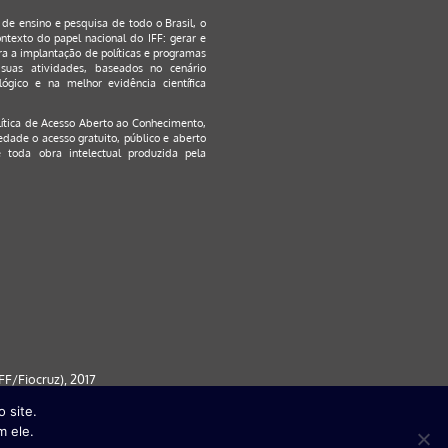
s de ensino e pesquisa de todo o Brasil, o
ontexto do papel nacional do IFF: gerar e
a a implantação de políticas e programas
suas atividades, baseados no cenário
ógico e na melhor evidência científica
lítica de Acesso Aberto ao Conhecimento
,
edade o acesso gratuito, público e aberto
 toda obra intelectual produzida pela
F/Fiocruz), 2017
 site.
 partir da versão 9) | FireFox ( a
m ele.