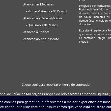
Atenção às Mulheres
Integrado por instituiçõe
Portal está inserido no c
- Morte Materna e 10 Passos
difundir conhecimento par
de saúde inerentes as 
Atenção ao Recém Nascido
demográfico e epidemiol
disponível.
- Qualineo e 10 Passos
Este site é regido pela
Po
Atenção à Criança
que busca garantir à soci
ao conteúdo integral de
Atenção ao Adolescente
Fiocruz.
Clique aqui para reportar um erro de conteúdo
ional de Saúde da Mulher, da Criança e do Adolescente Fernandes Figueira (IF
s cookies para garantir que oferecemos a melhor experiência em nosso
 nos navegadores: Google Chrome (a partir da versão 30) | Internet Explorer (a
cê continuar a usar este site, assumiremos que você está satisfeito co
partir da versão 29)