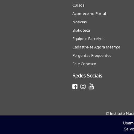
Cursos
Acontece no Portal
Notícias
Biblioteca
Equipe e Parceiros
Cadastre-se Agora Mesmo!
Perguntas Frequentes
Fale Conosco
Redes Sociais
© Instituto Nac
Usamo
Este site será melhor visualizado
Se vo