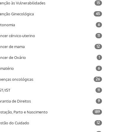
enção às Vulnerabilidades
15
enção Ginecológica
45
utonomia
6
ncer cérvico-uterino
11
ncer de mama
12
ncer de Ovário
1
imatério
6
enças oncológicas
26
T/IST
11
rantia de Direitos
9
stação, Parto e Nascimento
189
stão do Cuidado
12