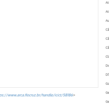
At
At
A
Câ
Câ
Câ
Cl
Do
DS
Ga
Ge
ps://www.arca.fiocruz.br/handle/icict/58186
>
Ge