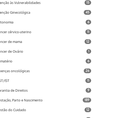
enção às Vulnerabilidades
15
enção Ginecológica
45
utonomia
6
ncer cérvico-uterino
11
ncer de mama
12
ncer de Ovário
1
imatério
6
enças oncológicas
26
T/IST
11
rantia de Direitos
9
stação, Parto e Nascimento
189
stão do Cuidado
12