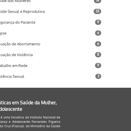
úde das Mulheres
14
úde Sexual e Reprodutiva
33
gurança do Paciente
9
epse
6
tuação de Abortamento
6
tuação de Violência
8
abalho em Rede
9
olência Sexual
3
áticas em Saúde da Mulher,
Adolescente
 é uma iniciativa do Instituto Nacional de
ança e Adolescente Fernandes Figueira
o Cruz (Fiocruz), do Ministério da Saúde