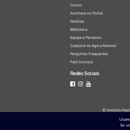
Cursos
Acontece no Portal
Notícias
Biblioteca
Equipe e Parceiros
Cadastre-se Agora Mesmo!
Perguntas Frequentes
Fale Conosco
Redes Sociais
© Instituto Nac
Usamo
Este site será melhor visualizado
Se vo