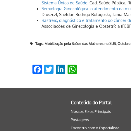
Sistema Único de Saúde
. Cad. Saúde Pública, Ri
Semiologia Ginecológica: o atendimento da mu
Druszcz1, Sheldon Rodrigo Botogoski, Tania Mar
Rastreio, diagnóstico e tratamento do câncer d
Associações de Ginecologia e Obstetrícia (FEB
Tags:
Mobilização pela Saúde das Mulheres no SUS
,
Outubro
Facebook
Twitter
LinkedIn
WhatsApp
Conteúdo do Portal
Nossos Eixos Principais
Postagens
Encontro com o Especialista