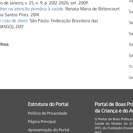
Sa
o de Janeiro, v. 25, n. 9, p. 2012-2020, set. 2009.
lher na atenção primária à saúde
. Renata Maria de Bittencourt
Sa
ia Santos Pires. 2014
e colo de útero
. São Paulo: Federação Brasileira das
Se
RASGO), 2017.
S
 Rosa
Si
Si
Tr
Vi
Estrutura do Portal
Portal de Boas Pr
da Criança e do 
Política de Privacidade
O Portal de Boas Práticas
Página Principal
Saúde da Mulher, da Cri
(IFF), da Fundação Oswald
Apresentação do Portal
(MS).