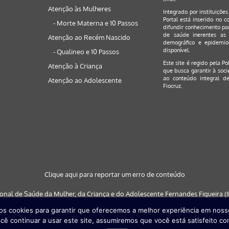
Atenção às Mulheres
Integrado por instituiçõe
Portal está inserido no c
- Morte Materna e 10 Passos
difundir conhecimento par
de saúde inerentes as 
Atenção ao Recém Nascido
demográfico e epidemiol
disponível.
- Qualineo e 10 Passos
Este site é regido pela
Po
Atenção à Criança
que busca garantir à soci
ao conteúdo integral de
Atenção ao Adolescente
Fiocruz.
Clique aqui para reportar um erro de conteúdo
ional de Saúde da Mulher, da Criança e do Adolescente Fernandes Figueira (IF
s cookies para garantir que oferecemos a melhor experiência em nosso
 nos navegadores: Google Chrome (a partir da versão 30) | Internet Explorer (a
cê continuar a usar este site, assumiremos que você está satisfeito co
partir da versão 29)