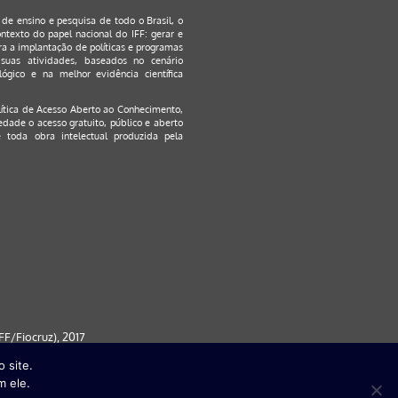
s de ensino e pesquisa de todo o Brasil, o
ontexto do papel nacional do IFF: gerar e
a a implantação de políticas e programas
suas atividades, baseados no cenário
ógico e na melhor evidência científica
lítica de Acesso Aberto ao Conhecimento
,
edade o acesso gratuito, público e aberto
 toda obra intelectual produzida pela
F/Fiocruz), 2017
 site.
 partir da versão 9) | FireFox ( a
m ele.