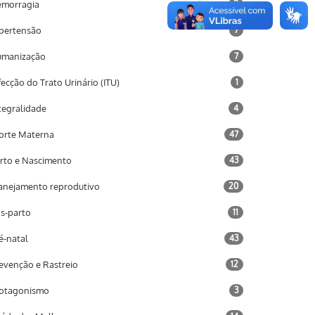
morragia
9
pertensão
7
umanização
7
fecção do Trato Urinário (ITU)
1
tegralidade
4
rte Materna
47
rto e Nascimento
43
anejamento reprodutivo
20
s-parto
11
é-natal
43
evenção e Rastreio
12
otagonismo
3