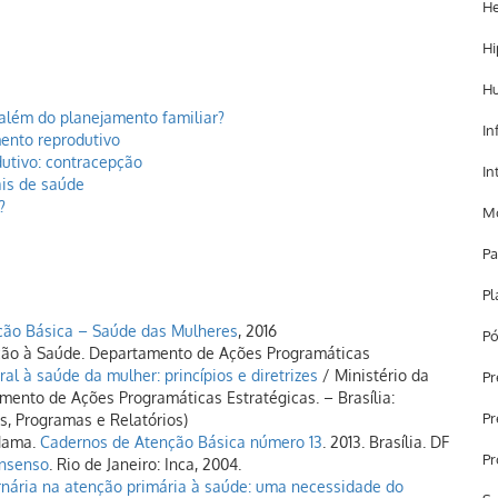
He
Hi
H
além do planejamento familiar?
In
ento reprodutivo
utivo: contracepção
In
ais de saúde
?
Mo
Pa
Pl
ção Básica – Saúde das Mulheres
, 2016
Pó
enção à Saúde. Departamento de Ações Programáticas
ral à saúde da mulher: princípios e diretrizes
/ Ministério da
Pr
mento de Ações Programáticas Estratégicas. – Brasília:
Pr
tos, Programas e Relatórios)
 Mama.
Cadernos de Atenção Básica número 13
. 2013. Brasília. DF
Pr
onsenso
. Rio de Janeiro: Inca, 2004.
nária na atenção primária à saúde: uma necessidade do