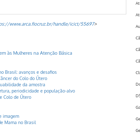
At
At
ps://www.arca.fiocruz.br/handle/icict/55697
>
A
Câ
Câ
em às Mulheres na Atenção Básica
Câ
o Brasil: avanços e desafios
Cl
Câncer do Colo do Útero
Do
quabilidade da amostra
rtura, periodicidade e população-alvo
DS
de Colo de Útero
Ga
de imagem
Ge
de Mama no Brasil
Ge