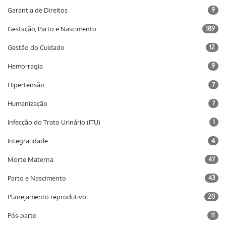
Garantia de Direitos
9
Gestação, Parto e Nascimento
189
Gestão do Cuidado
12
Hemorragia
9
Hipertensão
7
Humanização
7
Infecção do Trato Urinário (ITU)
1
Integralidade
4
Morte Materna
47
Parto e Nascimento
43
Planejamento reprodutivo
20
Pós-parto
11