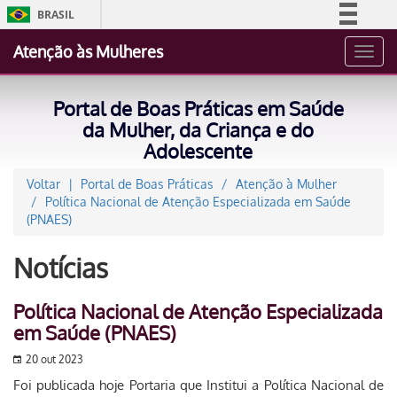
BRASIL
Simplifique!
Atenção às Mulheres
Toggl
Comunica BR
navig
Participe
Portal de Boas Práticas em Saúde
Acesso à informação
da Mulher, da Criança e do
Adolescente
Legislação
Canais
Voltar
Portal de Boas Práticas
Atenção à Mulher
Política Nacional de Atenção Especializada em Saúde
(PNAES)
Notícias
Política Nacional de Atenção Especializada
em Saúde (PNAES)
20 out 2023
Foi publicada hoje Portaria que Institui a Política Nacional de