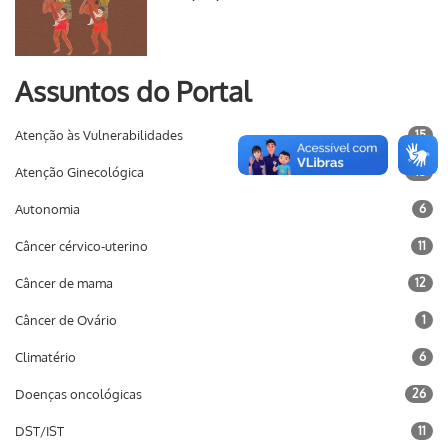
Assuntos do Portal
Atenção às Vulnerabilidades
15
Atenção Ginecológica
45
Autonomia
6
Câncer cérvico-uterino
11
Câncer de mama
12
Câncer de Ovário
1
Climatério
6
Doenças oncológicas
26
DST/IST
11