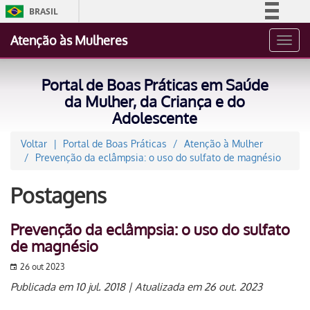
BRASIL
Simplifique!
Atenção às Mulheres
Toggl
Comunica BR
navig
Participe
Portal de Boas Práticas em Saúde
Acesso à informação
da Mulher, da Criança e do
Adolescente
Legislação
Canais
Voltar
Portal de Boas Práticas
Atenção à Mulher
Prevenção da eclâmpsia: o uso do sulfato de magnésio
Postagens
Prevenção da eclâmpsia: o uso do sulfato
de magnésio
26 out 2023
Publicada em 10 jul. 2018 | Atualizada em 26 out. 2023