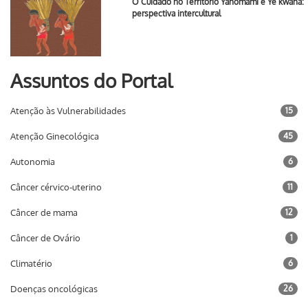
O Cuidado no Território Yanomami e Ye’kwana:
perspectiva intercultural
Assuntos do Portal
Atenção às Vulnerabilidades
15
Atenção Ginecológica
45
Autonomia
6
Câncer cérvico-uterino
11
Câncer de mama
12
Câncer de Ovário
1
Climatério
6
Doenças oncológicas
26