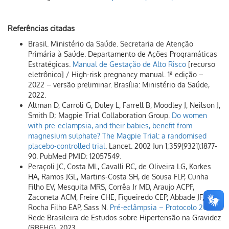
Referências citadas
Brasil. Ministério da Saúde. Secretaria de Atenção
Primária à Saúde. Departamento de Ações Programáticas
Estratégicas.
Manual de Gestação de Alto Risco
[recurso
eletrônico] / High-risk pregnancy manual. 1ª edição –
2022 – versão preliminar. Brasília: Ministério da Saúde,
2022.
Altman D, Carroli G, Duley L, Farrell B, Moodley J, Neilson J,
Smith D; Magpie Trial Collaboration Group.
Do women
with pre-eclampsia, and their babies, benefit from
magnesium sulphate? The Magpie Trial: a randomised
placebo-controlled trial
. Lancet. 2002 Jun 1;359(9321):1877-
90. PubMed PMID: 12057549.
Peraçoli JC, Costa ML, Cavalli RC, de Oliveira LG, Korkes
HA, Ramos JGL, Martins-Costa SH, de Sousa FLP, Cunha
Filho EV, Mesquita MRS, Corrêa Jr MD, Araujo ACPF,
Zaconeta ACM, Freire CHE, Figueiredo CEP, Abbade JF,
Rocha Filho EAP, Sass N.
Pré-eclâmpsia – Protocolo 2023
.
Rede Brasileira de Estudos sobre Hipertensão na Gravidez
(RBEHG), 2023.