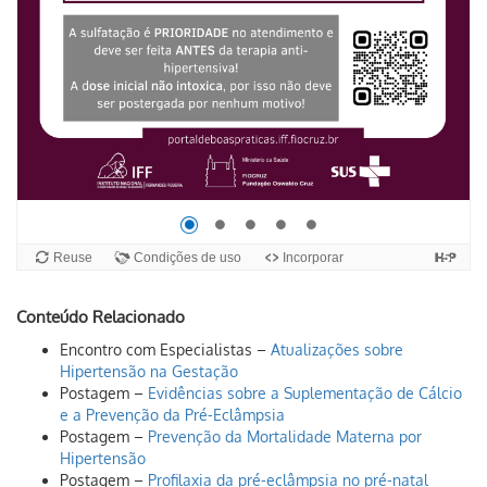
Conteúdo Relacionado
Encontro com Especialistas –
Atualizações sobre
Hipertensão na Gestação
Postagem –
Evidências sobre a Suplementação de Cálcio
e a Prevenção da Pré-Eclâmpsia
Postagem –
Prevenção da Mortalidade Materna por
Hipertensão
Postagem –
Profilaxia da pré-eclâmpsia no pré-natal