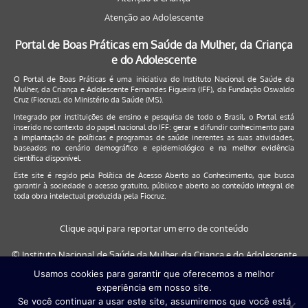
Atenção ao Adolescente
Portal de Boas Práticas em Saúde da Mulher, da Criança
e do Adolescente
O Portal de Boas Práticas é uma iniciativa do Instituto Nacional de Saúde da
Mulher, da Criança e Adolescente Fernandes Figueira (IFF), da Fundação Oswaldo
Cruz (Fiocruz), do Ministério da Saúde (MS).
Integrado por instituições de ensino e pesquisa de todo o Brasil, o Portal está
inserido no contexto do papel nacional do IFF: gerar e difundir conhecimento para
a implantação de políticas e programas de saúde inerentes as suas atividades,
baseados no cenário demográfico e epidemiológico e na melhor evidência
científica disponível.
Este site é regido pela
Política de Acesso Aberto ao Conhecimento
, que busca
garantir à sociedade o acesso gratuito, público e aberto ao conteúdo integral de
toda obra intelectual produzida pela Fiocruz.
Clique aqui para reportar um erro de conteúdo
© Instituto Nacional de Saúde da Mulher, da Criança e do Adolescente
Fernandes Figueira (IFF/Fiocruz), 2017
Usamos cookies para garantir que oferecemos a melhor
experiência em nosso site.
Este site será melhor visualizado nos navegadores: Google Chrome (a
Se você continuar a usar este site, assumiremos que você está
partir da versão 30) | Internet Explorer (a partir da versão 9) | FireFox (