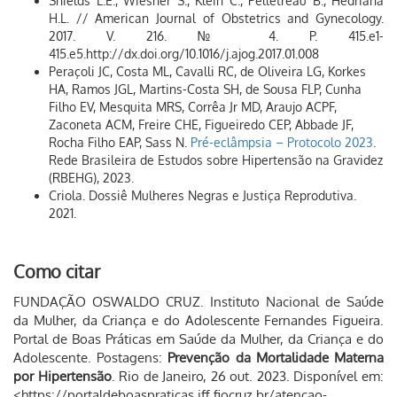
Shields L.E., Wiesner S., Klein C., Pelletreau B., Hedriana
H.L. // American Journal of Obstetrics and Gynecology.
2017. V. 216. № 4. P. 415.e1-
415.e5.http://dx.doi.org/10.1016/j.ajog.2017.01.008
Peraçoli JC, Costa ML, Cavalli RC, de Oliveira LG, Korkes
HA, Ramos JGL, Martins-Costa SH, de Sousa FLP, Cunha
Filho EV, Mesquita MRS, Corrêa Jr MD, Araujo ACPF,
Zaconeta ACM, Freire CHE, Figueiredo CEP, Abbade JF,
Rocha Filho EAP, Sass N.
Pré-eclâmpsia – Protocolo 2023
.
Rede Brasileira de Estudos sobre Hipertensão na Gravidez
(RBEHG), 2023.
Criola. Dossiê Mulheres Negras e Justiça Reprodutiva.
2021.
Como citar
FUNDAÇÃO OSWALDO CRUZ. Instituto Nacional de Saúde
da Mulher, da Criança e do Adolescente Fernandes Figueira.
Portal de Boas Práticas em Saúde da Mulher, da Criança e do
Adolescente. Postagens:
Prevenção da Mortalidade Materna
por Hipertensão
. Rio de Janeiro, 26 out. 2023. Disponível em:
<https://portaldeboaspraticas.iff.fiocruz.br/atencao-