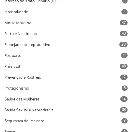
Infecção do Trato Urinário (ITU)
1
Integralidade
4
Morte Materna
47
Parto e Nascimento
43
Planejamento reprodutivo
20
Pós-parto
11
Pré-natal
43
Prevenção e Rastreio
12
Protagonismo
3
Saúde das Mulheres
14
Saúde Sexual e Reprodutiva
33
Segurança do Paciente
9
Sepse
6