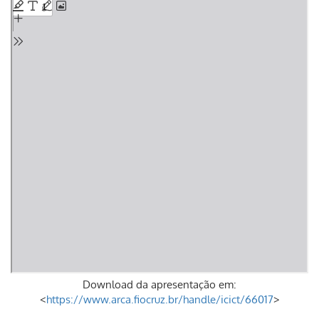
content
Download da apresentação em:
<
https://www.arca.fiocruz.br/handle/icict/66017
>