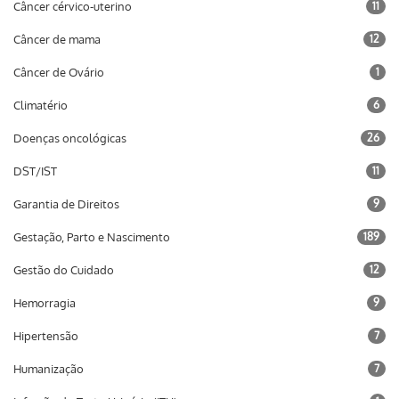
Câncer cérvico-uterino
11
Câncer de mama
12
Câncer de Ovário
1
Climatério
6
Doenças oncológicas
26
DST/IST
11
Garantia de Direitos
9
Gestação, Parto e Nascimento
189
Gestão do Cuidado
12
Hemorragia
9
Hipertensão
7
Humanização
7