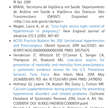
19 Set. 2019
BRASIL. Secretaria de Vigilância em Saúde. Departamento
de Análise em Saúde e Vigilância das Doenças Não
Transmissíveis (DASNT). Disponível em:
<http://svs.aids.gov.br/dantps/>
Magee, Laura A., et al. “
Less-tight versus tight control of
hypertension in pregnancy
.”
New England Journal of
Medicine
372.5 (2015): 407-417.
ACOG Practice Bulletin No. 202: Gestational Hypertension
and Preeclampsia
. Obstet Gynecol. 2019 Jan;133(1):1. doi:
10.1097/AOG.0000000000003018. PMID: 30575675.
Henderson JT, Whitlock EP, O’Connor E, Senger CA,
Thompson JH, Rowland MG.
Low-dose aspirin for
prevention of morbidity and mortality from preeclampsia:
a systematic evidence review for the U.S. Preventive
Services Task Force
. Ann Intern Med. 2014 May
20;160(10):695-703. doi: 10.7326/M13-2844. PMID: 24711050.
Hofmeyr GJ, Lawrie TA, Atallah ÁN, Duley L, Torloni MR.
Calcium supplementation during pregnancy for preventing
hypertensive disorders and related problems
. Cochrane
Database of Systematic Reviews 2014, Issue 6. Art. No.:
CD001059. DOI: 10.1002/14651858.CD001059.pub4.