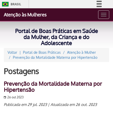
BRASIL
Simplifique!
Atenção às Mulheres
Toggl
Comunica BR
navig
Participe
Portal de Boas Práticas em Saúde
Acesso à informação
da Mulher, da Criança e do
Adolescente
Legislação
Canais
Voltar
Portal de Boas Práticas
Atenção à Mulher
Prevenção da Mortalidade Materna por Hipertensão
Postagens
Prevenção da Mortalidade Materna por
Hipertensão
26 out 2023
Publicada em 29 jul. 2023 | Atualizada em 26 out. 2023