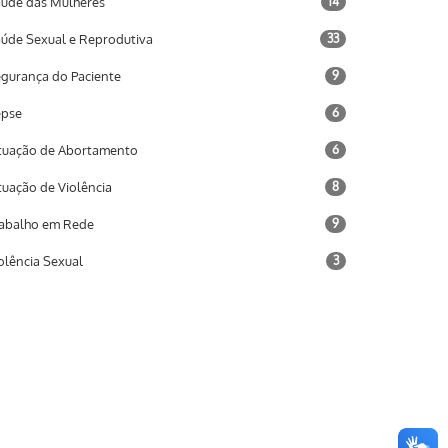
úde das Mulheres
14
úde Sexual e Reprodutiva
33
gurança do Paciente
9
epse
6
tuação de Abortamento
6
tuação de Violência
8
abalho em Rede
9
olência Sexual
3