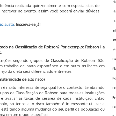
He
erência realizada quinzenalmente com especialistas de
se inscrever no evento, assim você poderá enviar dúvidas
Hi
H
cialista
. Inscreva-se já!
In
In
seado na Classificação de Robson? Por exemplo: Robson I a
Mo
c.
Pa
crições segundo grupos de Classificação de Robson. São
m trabalho de parto espontâneo e em outro mulheres em
Pl
ejo da dieta será diferenciado entre eles.
Pó
aternidade de alto risco?
n é muito interessante seja qual for o contexto. Lembrando
Pr
pos da Classificação de Robson para todas as instituições
Pr
e avaliar as taxas de cesárea de cada instituição. Então
o, só tenha alto risco também é interessante utilizar a
Pr
 se está tendo alguma mudança do seu perfil da população ou
rea em um grupo específico.