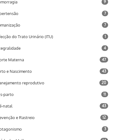
morragia
9
pertensão
7
umanização
7
fecção do Trato Urinário (ITU)
1
tegralidade
4
rte Materna
47
rto e Nascimento
43
anejamento reprodutivo
20
s-parto
11
é-natal
43
evenção e Rastreio
12
otagonismo
3