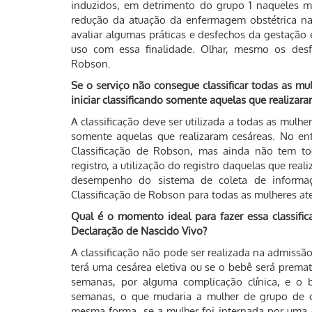
induzidos, em detrimento do grupo 1 naqueles m
redução da atuação da enfermagem obstétrica naqu
avaliar algumas práticas e desfechos da gestação
uso com essa finalidade. Olhar, mesmo os desf
Robson.
Se o serviço não consegue classificar todas as mu
iniciar classificando somente aquelas que realizar
A classificação deve ser utilizada a todas as mulhe
somente aquelas que realizaram cesáreas. No enta
Classificação de Robson, mas ainda não tem t
registro, a utilização do registro daquelas que rea
desempenho do sistema de coleta de informaçõ
Classificação de Robson para todas as mulheres at
Qual é o momento ideal para fazer essa classifi
Declaração de Nascido Vivo?
A classificação não pode ser realizada na admissã
terá uma cesárea eletiva ou se o bebê será prem
semanas, por alguma complicação clínica, e o
semanas, o que mudaria a mulher de grupo de cl
mesma forma, se a mulher foi internada por uma