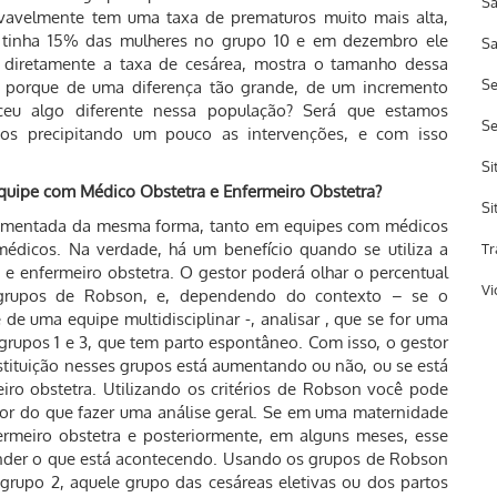
Sa
vavelmente tem uma taxa de prematuros muito mais alta,
 tinha 15% das mulheres no grupo 10 e em dezembro ele
Sa
diretamente a taxa de cesárea, mostra o tamanho dessa
Se
o porque de uma diferença tão grande, de um incremento
ceu algo diferente nessa população? Será que estamos
S
os precipitando um pouco as intervenções, e com isso
Si
quipe com Médico Obstetra e Enfermeiro Obstetra?
Si
plementada da mesma forma, tanto em equipes com médicos
édicos. Na verdade, há um benefício quando se utiliza a
Tr
e enfermeiro obstetra. O gestor poderá olhar o percentual
Vi
 grupos de Robson, e, dependendo do contexto – se o
de uma equipe multidisciplinar -, analisar , que se for uma
 grupos 1 e 3, que tem parto espontâneo. Com isso, o gestor
stituição nesses grupos está aumentando ou não, ou se está
iro obstetra. Utilizando os critérios de Robson você pode
hor do que fazer uma análise geral. Se em uma maternidade
meiro obstetra e posteriormente, em alguns meses, esse
tender o que está acontecendo. Usando os grupos de Robson
grupo 2, aquele grupo das cesáreas eletivas ou dos partos