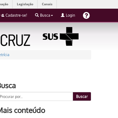
mação
Legislação
Canais
Cadastre-se!
Busca
Login
trícia
Busca
Buscar
Mais conteúdo