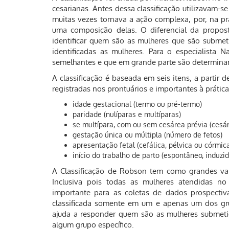
cesarianas. Antes dessa classificação utilizavam-s
muitas vezes tornava a ação complexa, por, na pr
uma composição delas. O diferencial da propos
identificar quem são as mulheres que são submet
identificadas as mulheres. Para o especialista 
semelhantes e que em grande parte são determinan
A classificação é baseada em seis itens, a partir 
registradas nos prontuários e importantes à prática 
idade gestacional (termo ou pré-termo)
paridade (nulíparas e multíparas)
se multípara, com ou sem cesárea prévia (cesár
gestação única ou múltipla (número de fetos)
apresentação fetal (cefálica, pélvica ou córmic
início do trabalho de parto (espontâneo, induzi
A Classificação de Robson tem como grandes van
Inclusiva pois todas as mulheres atendidas no 
importante para as coletas de dados prospecti
classificada somente em um e apenas um dos grup
ajuda a responder quem são as mulheres submetid
algum grupo específico.