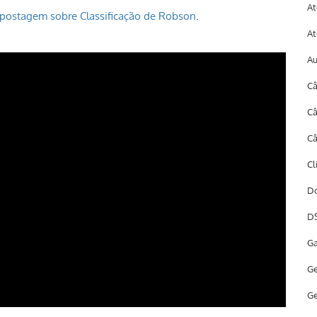
At
a postagem sobre Classificação de Robson
.
At
A
Câ
Câ
Câ
Cl
Do
DS
Ga
Ge
Ge