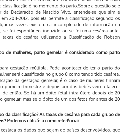
a classificação é no momento do parto.Sobre a questão se é
tir da Declaração de Nascido Vivo, entende-se que sim é
em 2011-2012, pois ela permite a classificação segundo os
algumas vezes existe uma incompletude de informação na
, se foi espontâneo, induzido ou se foi uma cesárea ante-
 taxas de cesárea utilizando a Classificação de Robson
po de mulheres, parto gemelar é considerado como parto
ara gestação múltipla. Pode acontecer de ter o parto do
ulher será classificada no grupo 8 como tendo tido cesárea.
icação da gestação gemelar, é o caso de mulheres tinham
no primeiro trimestre e depois um dos bebês veio a falecer
ir de então. Se há um óbito fetal intra útero depois de 20
 gemelar; mas se o óbito de um dos fetos for antes de 20
po da classificação? As taxas de cesárea para cada grupo de
veis? Podemos utilizá-la como referência?
cesárea os dados que sejam de países desenvolvidos, que