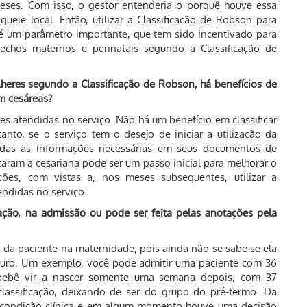
eses. Com isso, o gestor entenderia o porquê houve essa
ele local. Então, utilizar a Classificação de Robson para
 é um parâmetro importante, que tem sido incentivado para
echos maternos e perinatais segundo a Classificação de
lheres segundo a Classificação de Robson, há benefícios de
am cesáreas?
res atendidas no serviço. Não há um benefício em classificar
nto, se o serviço tem o desejo de iniciar a utilização da
odas as informações necessárias em seus documentos de
lizaram a cesariana pode ser um passo inicial para melhorar o
es, com vistas a, nos meses subsequentes, utilizar a
endidas no serviço.
cação, na admissão ou pode ser feita pelas anotações pela
o da paciente na maternidade, pois ainda não se sabe se ela
aturo. Um exemplo, você pode admitir uma paciente com 36
 bebê vir a nascer somente uma semana depois, com 37
assificação, deixando de ser do grupo do pré-termo. Da
 condição clínica e em algum momento houve uma decisão