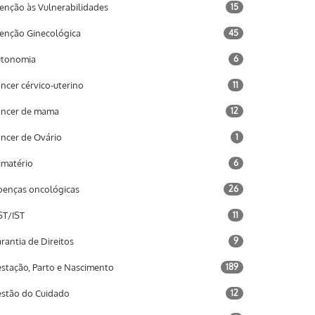
enção às Vulnerabilidades
15
enção Ginecológica
45
utonomia
6
ncer cérvico-uterino
11
ncer de mama
12
ncer de Ovário
1
imatério
6
enças oncológicas
26
T/IST
11
rantia de Direitos
9
stação, Parto e Nascimento
189
stão do Cuidado
12