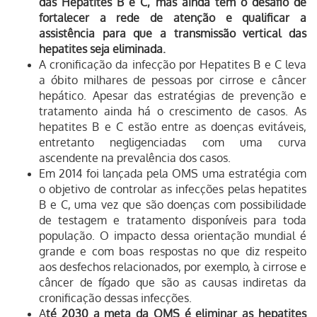
das Hepatites B e C, mas ainda tem o desafio de
fortalecer a rede de atenção e qualificar a
assistência para que a transmissão vertical das
hepatites seja eliminada.
A cronificação da infecção por Hepatites B e C leva
a óbito milhares de pessoas por cirrose e câncer
hepático. Apesar das estratégias de prevenção e
tratamento ainda há o crescimento de casos. As
hepatites B e C estão entre as doenças evitáveis,
entretanto negligenciadas com uma curva
ascendente na prevalência dos casos.
Em 2014 foi lançada pela OMS uma estratégia com
o objetivo de controlar as infecções pelas hepatites
B e C, uma vez que são doenças com possibilidade
de testagem e tratamento disponíveis para toda
população. O impacto dessa orientação mundial é
grande e com boas respostas no que diz respeito
aos desfechos relacionados, por exemplo, à cirrose e
câncer de fígado que são as causas indiretas da
cronificação dessas infecções.
A
té 2030 a meta da OMS é eliminar as hepatites