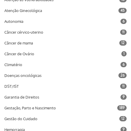
Atenção Ginecológica
45
Autonomia
6
Câncer cérvico-uterino
11
Câncer de mama
12
Câncer de Ovário
1
Climatério
6
Doenças oncológicas
26
DST/IST
11
Garantia de Direitos
9
Gestação, Parto e Nascimento
189
Gestão do Cuidado
12
Hemorragia
9