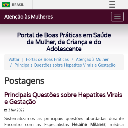
BRASIL
Simplifique!
Atenção às Mulheres
Toggl
Comunica BR
navig
Participe
Portal de Boas Práticas em Saúde
Acesso à informação
da Mulher, da Criança e do
Adolescente
Legislação
Canais
Voltar
Portal de Boas Práticas
Atenção à Mulher
Principais Questões sobre Hepatites Virais e Gestação
Postagens
Principais Questões sobre Hepatites Virais
e Gestação
3 fev 2022
Sistematizamos as principais questões abordadas durante
Encontro com as Especialistas
Helaine Milanez
, médica