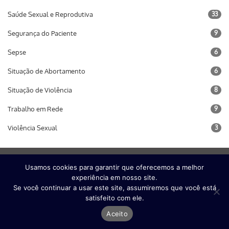
Saúde Sexual e Reprodutiva
33
Segurança do Paciente
9
Sepse
6
Situação de Abortamento
6
Situação de Violência
8
Trabalho em Rede
9
Violência Sexual
3
Usamos cookies para garantir que oferecemos a melhor
Conteúdo do Portal
experiência em nosso site.
Se você continuar a usar este site, assumiremos que você está
Nossos Eixos Principais
satisfeito com ele.
Postagens
Aceito
Encontro com o Especialista