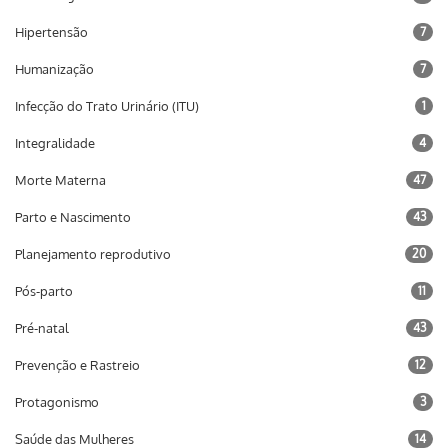
Hipertensão
7
Humanização
7
Infecção do Trato Urinário (ITU)
1
Integralidade
4
Morte Materna
47
Parto e Nascimento
43
Planejamento reprodutivo
20
Pós-parto
11
Pré-natal
43
Prevenção e Rastreio
12
Protagonismo
3
Saúde das Mulheres
14