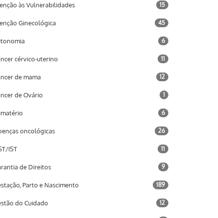
enção às Vulnerabilidades
15
enção Ginecológica
45
utonomia
6
ncer cérvico-uterino
11
ncer de mama
12
ncer de Ovário
1
imatério
6
enças oncológicas
26
T/IST
11
rantia de Direitos
9
stação, Parto e Nascimento
189
stão do Cuidado
12