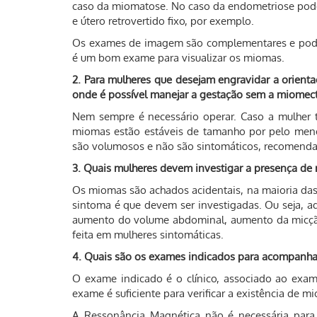
caso da miomatose. No caso da endometriose pode
e útero retrovertido fixo, por exemplo.
Os exames de imagem são complementares e podem 
é um bom exame para visualizar os miomas.
2. Para mulheres que desejam engravidar a orient
onde é possível manejar a gestação sem a miomec
Nem sempre é necessário operar. Caso a mulher t
miomas estão estáveis de tamanho por pelo men
são volumosos e não são sintomáticos, recomenda-
3. Quais mulheres devem investigar a presença de 
Os miomas são achados acidentais, na maioria da
sintoma é que devem ser investigadas. Ou seja, 
aumento do volume abdominal, aumento da micção 
feita em mulheres sintomáticas.
4. Quais são os exames indicados para acompanh
O exame indicado é o clínico, associado ao exam
exame é suficiente para verificar a existência de 
A Ressonância Magnética não é necessária par