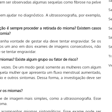
Sa
m ser observadas algumas sequelas como fibrose na pelve
Sa
ajudar no diagnóstico. A ultrassonografia, por exemplo,
Se
ação é sempre proceder a retirada do mioma? Existem casos
S
tomia?
Si
enha vontade de gestar ela deve tentar engravidar. Se os
os um ano em dois exames de imagens consecutivos, não
Si
se tentar engravidar.
Tr
miomas? Existe algum grupo ou fator de risco?
Vi
s vezes. De um modo geral somente as mulheres com algum
aquela mulher que apresenta um fluxo menstrual aumentado,
e outros sintomas. Dessa forma, a investigação deve ser
ar os miomas?
e de imagem mais simples, como a ultrassonografia. Esse
mioma.
a acompanhar miomas sintomáticos. Esse exame pode ser