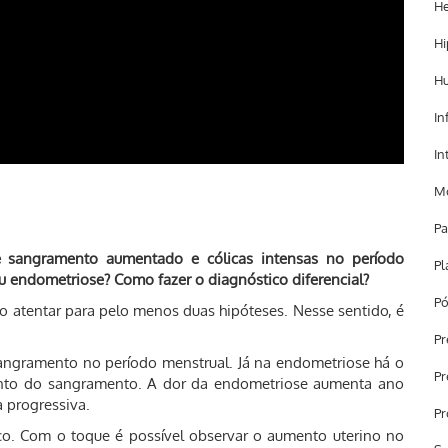
He
Hi
H
In
In
Mo
Pa
e sangramento aumentado e cólicas intensas no período
Pl
 endometriose? Como fazer o diagnóstico diferencial?
Pó
o atentar para pelo menos duas hipóteses. Nesse sentido, é
Pr
ngramento no período menstrual. Já na endometriose há o
Pr
nto do sangramento. A dor da endometriose aumenta ano
a progressiva.
Pr
nico. Com o toque é possível observar o aumento uterino no