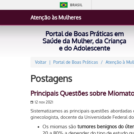
BRASIL
Atenção às Mulheres
Portal de Boas Práticas em
Saúde da Mulher, da Criança
e do Adolescente
Voltar
Portal de Boas Práticas
Atenção à Mul
Postagens
Principais Questões sobre Miomatos
12 nov 2021
Sistematizamos as principais questões abordadas 
ginecologista, docente da Universidade Federal do 
Os miomas são
tumores benignos do úte
20 a 80% a depender do tipo de estudo que