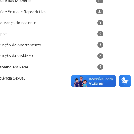
úde das Mulheres
14
úde Sexual e Reprodutiva
33
gurança do Paciente
9
epse
6
tuação de Abortamento
6
tuação de Violência
8
abalho em Rede
9
olência Sexual
3