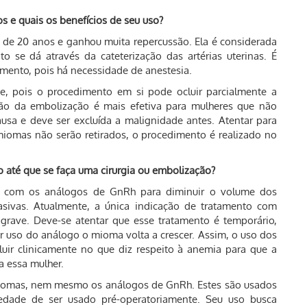
os e quais os benefícios de seu uso?
s de 20 anos e ganhou muita repercussão. Ela é considerada
se dá através da cateterização das artérias uterinas. É
imento, pois há necessidade de anestesia.
, pois o procedimento em si pode ocluir parcialmente a
ação da embolização é mais efetiva para mulheres que não
sa e deve ser excluída a malignidade antes. Atentar para
miomas não serão retirados, o procedimento é realizado no
 até que se faça uma cirurgia ou embolização?
o com os análogos de GnRh para diminuir o volume dos
asivas. Atualmente, a única indicação de tratamento com
ave. Deve-se atentar que esse tratamento é temporário,
r uso do análogo o mioma volta a crescer. Assim, o uso dos
luir clinicamente no que diz respeito à anemia para que a
ra essa mulher.
iomas, nem mesmo os análogos de GnRh. Estes são usados
iedade de ser usado pré-operatoriamente. Seu uso busca