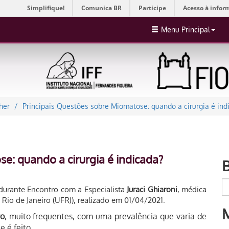
Simplifique!
Comunica BR
Participe
Acesso à infor
Menu Principal
her
Principais Questões sobre Miomatose: quando a cirurgia é ind
e: quando a cirurgia é indicada?
durante Encontro com a Especialista
Juraci Ghiaroni
, médica
Rio de Janeiro (UFRJ), realizado em 01/04/2021.
ro
, muito frequentes, com uma prevalência que varia de
 é feito.