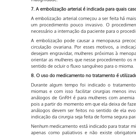
7. A embolização arterial é indicada para quais cas
A embolização arterial começou a ser feita há mai
um procedimento pouco invasivo. O procedimento 
necessário a internação da paciente para o proced
A embolização pode causar a menopausa precoce
circulação ovariana. Por esses motivos, a indic
desejam engravidar, mulheres próximas à menopau
orientar as mulheres que nesse procedimento os 
sentido de ocluir o fluxo sanguíneo para o mioma.
8. O uso do medicamento no tratamento é utilizado
Durante algum tempo foi indicado o tratament
miomas e com isso facilitar cirurgias menos inv
análogos de GnRH é para mulheres com anemia gr
pois a partir do momento em que ela deixa de faze
análogos devem ser feitos no sentido de ela evo
indicação da cirurgia seja feita de forma segura pa
Nenhum medicamento está indicado para tratar m
apenas como paliativos e não existe obrigator