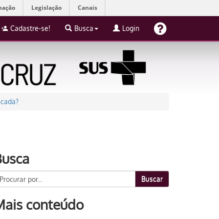
mação
Legislação
Canais
Cadastre-se!
Busca
Login
icada?
Busca
Buscar
Mais conteúdo