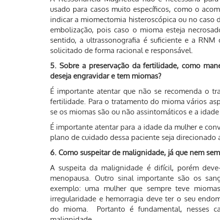
usado para casos muito específicos, como o aco
indicar a miomectomia histeroscópica ou no caso 
embolização, pois caso o mioma esteja necrosad
sentido, a ultrassonografia é suficiente e a RNM
solicitado de forma racional e responsável.
5. Sobre a preservação da fertilidade, como ma
deseja engravidar e tem miomas?
É importante atentar que não se recomenda o tra
fertilidade. Para o tratamento do mioma vários as
se os miomas são ou não assintomáticos e a idade
É importante atentar para a idade da mulher e con
plano de cuidado dessa paciente seja direcionado a
6. Como suspeitar de malignidade, já que nem sempr
A suspeita da malignidade é difícil, porém dev
menopausa. Outro sinal importante são os sang
exemplo: uma mulher que sempre teve miomas
irregularidade e hemorragia deve ter o seu endo
do mioma. Portanto é fundamental, nesses ca
malignidade.