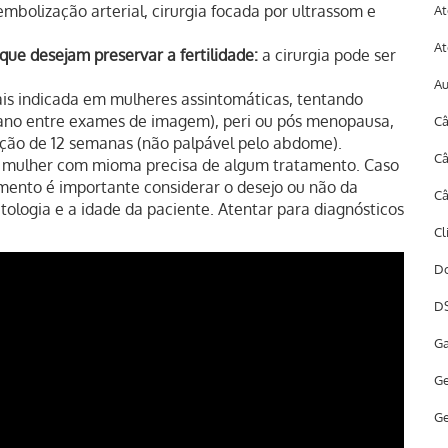
mbolização arterial, cirurgia focada por ultrassom e
At
At
ue desejam preservar a fertilidade:
a cirurgia pode ser
A
is indicada em mulheres assintomáticas, tentando
 1 ano entre exames de imagem), peri ou pós menopausa,
Câ
ão de 12 semanas (não palpável pelo abdome).
Câ
 a mulher com mioma precisa de algum tratamento. Caso
mento é importante considerar o desejo ou não da
Câ
tologia e a idade da paciente. Atentar para diagnósticos
Cl
Do
DS
Ga
Ge
Ge