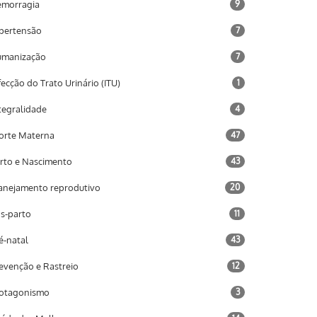
morragia
9
pertensão
7
umanização
7
fecção do Trato Urinário (ITU)
1
tegralidade
4
rte Materna
47
rto e Nascimento
43
anejamento reprodutivo
20
s-parto
11
é-natal
43
evenção e Rastreio
12
otagonismo
3