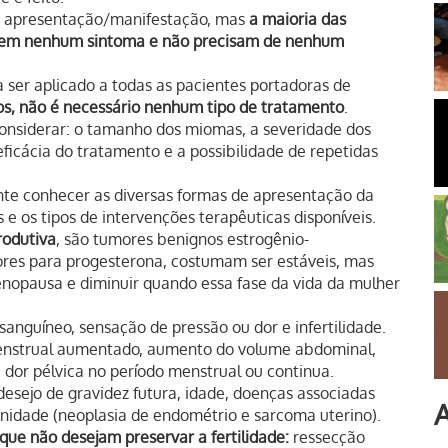
de apresentação/manifestação, mas
a maioria das
em nenhum sintoma e não precisam de nenhum
 ser aplicado a todas as pacientes portadoras de
os, não é necessário nenhum tipo de tratamento
.
onsiderar: o tamanho dos miomas, a severidade dos
eficácia do tratamento e a possibilidade de repetidas
nte conhecer as diversas formas de apresentação da
 e os tipos de intervenções terapêuticas disponíveis.
rodutiva
, são tumores benignos estrogênio-
es para progesterona, costumam ser estáveis, mas
opausa e diminuir quando essa fase da vida da mulher
anguíneo, sensação de pressão ou dor e infertilidade.
strual aumentado, aumento do volume abdominal,
 dor pélvica no período menstrual ou continua.
esejo de gravidez futura, idade, doenças associadas
A
nidade (neoplasia de endométrio e sarcoma uterino).
ue não desejam preservar a fertilidade:
ressecção