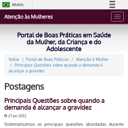
BRASIL
Simplifique!
Atenção às Mulheres
Toggl
Comunica BR
navig
Participe
Portal de Boas Práticas em Saúde
Acesso à informação
da Mulher, da Criança e do
Adolescente
Legislação
Canais
Voltar
Portal de Boas Práticas
Atenção à Mulher
Principais Questões sobre quando a demanda é
alcançar a gravidez
Postagens
Principais Questões sobre quando a
demanda é alcançar a gravidez
27 jun 2022
Sistematizamos as principais questões abordadas durante