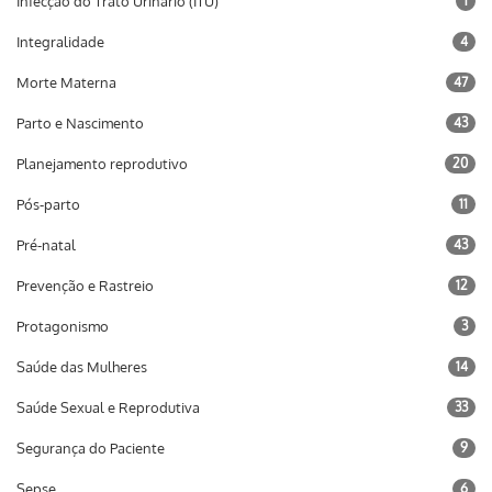
Infecção do Trato Urinário (ITU)
1
Integralidade
4
Morte Materna
47
Parto e Nascimento
43
Planejamento reprodutivo
20
Pós-parto
11
Pré-natal
43
Prevenção e Rastreio
12
Protagonismo
3
Saúde das Mulheres
14
Saúde Sexual e Reprodutiva
33
Segurança do Paciente
9
Sepse
6