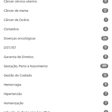
Câncer cérvico-uterino
11
Câncer de mama
12
Câncer de Ovário
1
Climatério
6
Doenças oncológicas
26
DST/IST
11
Garantia de Direitos
9
Gestação, Parto e Nascimento
189
Gestão do Cuidado
12
Hemorragia
9
Hipertensão
7
Humanização
7