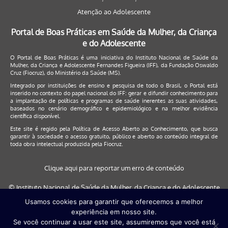
Atenção ao Adolescente
Portal de Boas Práticas em Saúde da Mulher, da Criança
e do Adolescente
O Portal de Boas Práticas é uma iniciativa do Instituto Nacional de Saúde da
Mulher, da Criança e Adolescente Fernandes Figueira (IFF), da Fundação Oswaldo
Cruz (Fiocruz), do Ministério da Saúde (MS).
Integrado por instituições de ensino e pesquisa de todo o Brasil, o Portal está
inserido no contexto do papel nacional do IFF: gerar e difundir conhecimento para
a implantação de políticas e programas de saúde inerentes as suas atividades,
baseados no cenário demográfico e epidemiológico e na melhor evidência
científica disponível.
Este site é regido pela
Política de Acesso Aberto ao Conhecimento
, que busca
garantir à sociedade o acesso gratuito, público e aberto ao conteúdo integral de
toda obra intelectual produzida pela Fiocruz.
Clique aqui para reportar um erro de conteúdo
© Instituto Nacional de Saúde da Mulher, da Criança e do Adolescente
Fernandes Figueira (IFF/Fiocruz), 2017
Usamos cookies para garantir que oferecemos a melhor
experiência em nosso site.
Este site será melhor visualizado nos navegadores: Google Chrome (a
Se você continuar a usar este site, assumiremos que você está
partir da versão 30) | Internet Explorer (a partir da versão 9) | FireFox (