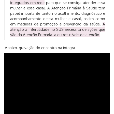
integrados em rede
para que se consiga atender essa
mulher e esse casal. A Atenção Primária à Saúde tem
papel importante tanto no acolhimento, diagnóstico e
acompanhamento dessa mulher e casal, assim como
em medidas de promoção e prevenção da saúde.
A
atenção à infertilidade no SUS necessita de ações que
vão da Atenção Primária a outros níveis de atenção.
Abaixo, gravação do encontro na íntegra.