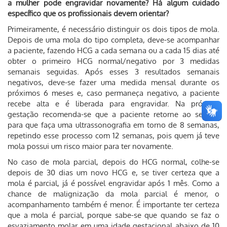
a mulher pode engravidar novamente? Há algum cuidado
específico que os profissionais devem orientar?
Primeiramente, é necessário distinguir os dois tipos de mola.
Depois de uma mola do tipo completa, deve-se acompanhar
a paciente, fazendo HCG a cada semana ou a cada 15 dias até
obter o primeiro HCG normal/negativo por 3 medidas
semanais seguidas. Após esses 3 resultados semanais
negativos, deve-se fazer uma medida mensal durante os
próximos 6 meses e, caso permaneça negativo, a paciente
recebe alta e é liberada para engravidar. Na próxima
gestação recomenda-se que a paciente retorne ao serviço
para que faça uma ultrassonografia em torno de 8 semanas,
repetindo esse processo com 12 semanas, pois quem já teve
mola possui um risco maior para ter novamente.
No caso de mola parcial, depois do HCG normal, colhe-se
depois de 30 dias um novo HCG e, se tiver certeza que a
mola é parcial, já é possível engravidar após 1 mês. Como a
chance de malignização da mola parcial é menor, o
acompanhamento também é menor. É importante ter certeza
que a mola é parcial, porque sabe-se que quando se faz o
esvaziamento molar em uma idade gestacional abaixo de 10