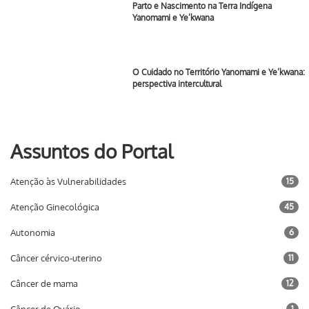
Parto e Nascimento na Terra Indígena
Yanomami e Ye’kwana
O Cuidado no Território Yanomami e Ye’kwana:
perspectiva intercultural
Assuntos do Portal
Atenção às Vulnerabilidades
15
Atenção Ginecológica
45
Autonomia
6
Câncer cérvico-uterino
11
Câncer de mama
12
Câncer de Ovário
1