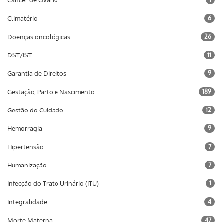
Climatério
6
Doenças oncológicas
26
DST/IST
11
Garantia de Direitos
9
Gestação, Parto e Nascimento
189
Gestão do Cuidado
12
Hemorragia
9
Hipertensão
7
Humanização
7
Infecção do Trato Urinário (ITU)
1
Integralidade
4
Morte Materna
47