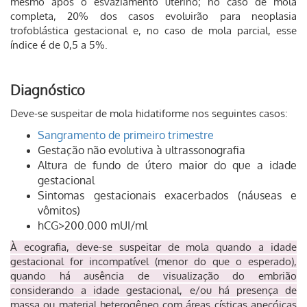
mesmo após o esvaziamento uterino; no caso de mola
completa, 20% dos casos evoluirão para neoplasia
trofoblástica gestacional e, no caso de mola parcial, esse
índice é de 0,5 a 5%.
Diagnóstico
Deve-se suspeitar de mola hidatiforme nos seguintes casos:
Sangramento de primeiro trimestre
Gestação não evolutiva à ultrassonografia
Altura de fundo de útero maior do que a idade
gestacional
Sintomas gestacionais exacerbados (náuseas e
vômitos)
hCG>200.000 mUI/ml
À ecografia, deve-se suspeitar de mola quando a idade
gestacional for incompatível (menor do que o esperado),
quando há ausência de visualização do embrião
considerando a idade gestacional, e/ou há presença de
massa ou material heterogêneo com áreas císticas anecóicas