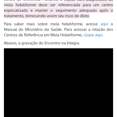
mola hidatiforme deve ser referenciada para um centro
especializado e manter o seguimento adequado após o
tratamento, diminuindo assim seu risco de óbito
.
Para saber mais sobre mola hidatiforme, acesse
aqui
o
Manual do Ministério da Saúde.
Para acessar a relação dos
Centros de Referência em Mola Hidatiforme,
clique aqui
.
Abaixo, a gravação do Encontro na íntegra.