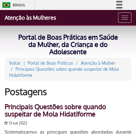
BRASIL
Simplifique!
Atenção às Mulheres
Toggl
Comunica BR
navig
Participe
Portal de Boas Práticas em Saúde
Acesso à informação
da Mulher, da Criança e do
Adolescente
Legislação
Canais
Voltar
Portal de Boas Práticas
Atenção à Mulher
Principais Questões sobre quando suspeitar de Mola
Hidatiforme
Postagens
Principais Questões sobre quando
suspeitar de Mola Hidatiforme
13 out 2022
Sistematizamos as principais questões abordadas durante