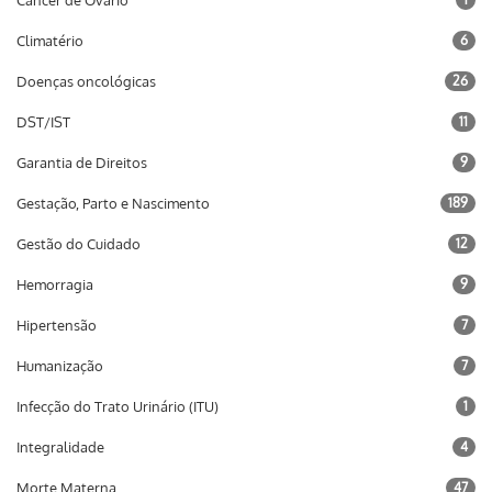
Câncer de Ovário
Climatério
6
Doenças oncológicas
26
DST/IST
11
Garantia de Direitos
9
Gestação, Parto e Nascimento
189
Gestão do Cuidado
12
Hemorragia
9
Hipertensão
7
Humanização
7
Infecção do Trato Urinário (ITU)
1
Integralidade
4
Morte Materna
47