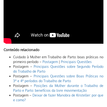
Conteúdo relacionado
Cuidado à Mulher em Trabalho de Parto: boas práticas no
primeiro período –
Postagem
|
Principais Questões
Postagem –
Principais Questões sobre Segundo Período
do Trabalho de Parto
Postagem –
Principais Questões sobre Boas Práticas no
3º e 4º períodos do Trabalho de Parto
Postagem –
Posições da Mulher durante o Trabalho de
Parto e Parto: benefícios da livre movimentação
Postagem –
Deixar de fazer Manobra de Kristeller: por que
e como?