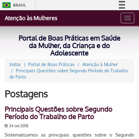
BRASIL
Simplifique!
Atenção às Mulheres
Toggl
Comunica BR
navig
Participe
Portal de Boas Práticas em Saúde
Acesso à informação
da Mulher, da Criança e do
Adolescente
Legislação
Canais
Voltar
Portal de Boas Práticas
Atenção à Mulher
Principais Questões sobre Segundo Período do Trabalho
de Parto
Postagens
Principais Questões sobre Segundo
Período do Trabalho de Parto
24 set 2018
Sistematizamos as principais questões sobre o Segundo