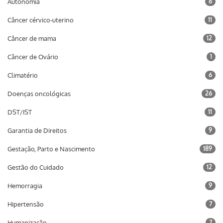
Autonomia
6
Câncer cérvico-uterino
11
Câncer de mama
12
Câncer de Ovário
1
Climatério
6
Doenças oncológicas
26
DST/IST
11
Garantia de Direitos
9
Gestação, Parto e Nascimento
189
Gestão do Cuidado
12
Hemorragia
9
Hipertensão
7
Humanização
7