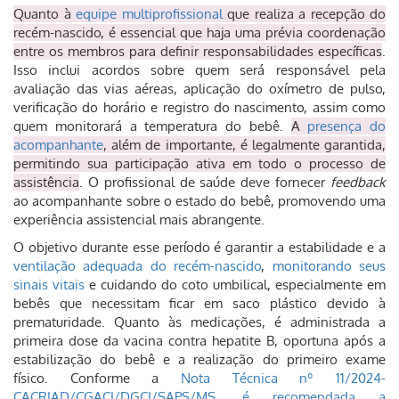
Quanto à
equipe multiprofissional
que realiza a recepção do
recém-nascido, é essencial que haja uma prévia coordenação
entre os membros para definir responsabilidades específicas
.
Isso inclui acordos sobre quem será responsável pela
avaliação das vias aéreas, aplicação do oxímetro de pulso,
verificação do horário e registro do nascimento, assim como
quem monitorará a temperatura do bebê.
A
presença do
acompanhante
, além de importante, é legalmente garantida,
permitindo sua participação ativa em todo o processo de
assistência
. O profissional de saúde deve fornecer
feedback
ao acompanhante sobre o estado do bebê, promovendo uma
experiência assistencial mais abrangente.
O objetivo durante esse período é garantir a estabilidade e a
ventilação adequada do recém-nascido
,
monitorando seus
sinais vitais
e cuidando do coto umbilical, especialmente em
bebês que necessitam ficar em saco plástico devido à
prematuridade. Quanto às medicações, é administrada a
primeira dose da vacina contra hepatite B, oportuna após a
estabilização do bebê e a realização do primeiro exame
físico. Conforme a
Nota Técnica nº 11/2024-
CACRIAD/CGACI/DGCI/SAPS/MS, é recomendada a