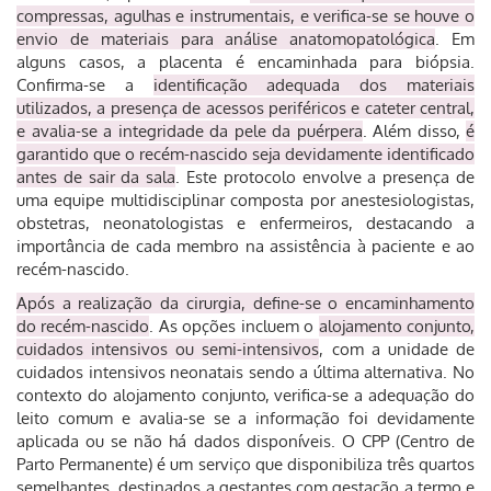
compressas, agulhas e instrumentais, e verifica-se se houve o
envio de materiais para análise anatomopatológica
. Em
alguns casos, a placenta é encaminhada para biópsia.
Confirma-se a
identificação adequada dos materiais
utilizados, a presença de acessos periféricos e cateter central,
e avalia-se a integridade da pele da puérpera
. Além disso,
é
garantido que o recém-nascido seja devidamente identificado
antes de sair da sala
. Este protocolo envolve a presença de
uma equipe multidisciplinar composta por anestesiologistas,
obstetras, neonatologistas e enfermeiros, destacando a
importância de cada membro na assistência à paciente e ao
recém-nascido.
Após a realização da cirurgia, define-se o encaminhamento
do recém-nascido
. As opções incluem o
alojamento conjunto,
cuidados intensivos ou semi-intensivos
, com a unidade de
cuidados intensivos neonatais sendo a última alternativa. No
contexto do alojamento conjunto, verifica-se a adequação do
leito comum e avalia-se se a informação foi devidamente
aplicada ou se não há dados disponíveis. O CPP (Centro de
Parto Permanente) é um serviço que disponibiliza três quartos
semelhantes, destinados a gestantes com gestação a termo e