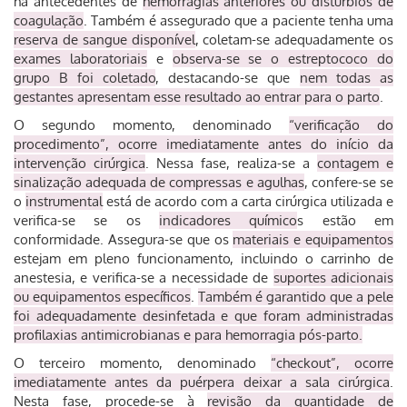
há antecedentes de
hemorragias anteriores ou distúrbios de
coagulação
. Também é assegurado que a paciente tenha uma
reserva de sangue disponível
, coletam-se adequadamente os
exames laboratoriais
e
observa-se se o estreptococo do
grupo B foi coletado
, destacando-se que
nem todas as
gestantes apresentam esse resultado ao entrar para o parto
.
O segundo momento, denominado
“verificação do
procedimento”, ocorre imediatamente antes do início da
intervenção cirúrgica
. Nessa fase, realiza-se a
contagem e
sinalização adequada de compressas e agulhas
, confere-se se
o
instrumental
está de acordo com a carta cirúrgica utilizada e
verifica-se se os
indicadores químico
s estão em
conformidade. Assegura-se que os
materiais e equipamentos
estejam em pleno funcionamento, incluindo o carrinho de
anestesia, e verifica-se a necessidade de
suportes adicionais
ou equipamentos específicos
.
Também é garantido que a pele
foi adequadamente desinfetada e que foram administradas
profilaxias antimicrobianas e para hemorragia pós-parto.
O terceiro momento, denominado
“checkout”, ocorre
imediatamente antes da puérpera deixar a sala cirúrgica
.
Nesta fase, procede-se à
revisão da quantidade de