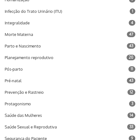
Infecção do Trato Urinário (ITU)
1
Integralidade
4
Morte Materna
47
Parto e Nascimento
43
Planejamento reprodutivo
20
Pós-parto
11
Pré-natal
43
Prevenção e Rastreio
12
Protagonismo
3
Saúde das Mulheres
14
Saúde Sexual e Reprodutiva
33
Segurança do Paciente
9