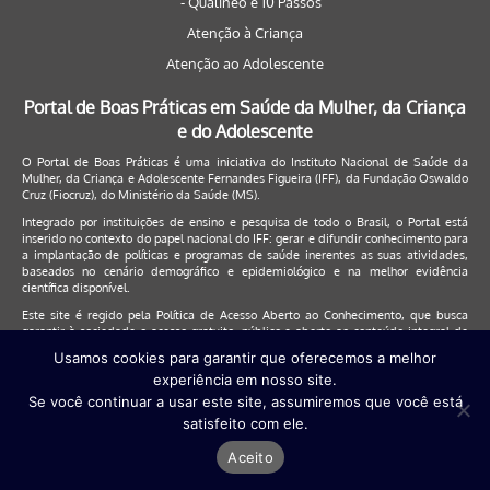
- Qualineo e 10 Passos
Atenção à Criança
Atenção ao Adolescente
Portal de Boas Práticas em Saúde da Mulher, da Criança
e do Adolescente
O Portal de Boas Práticas é uma iniciativa do Instituto Nacional de Saúde da
Mulher, da Criança e Adolescente Fernandes Figueira (IFF), da Fundação Oswaldo
Cruz (Fiocruz), do Ministério da Saúde (MS).
Integrado por instituições de ensino e pesquisa de todo o Brasil, o Portal está
inserido no contexto do papel nacional do IFF: gerar e difundir conhecimento para
a implantação de políticas e programas de saúde inerentes as suas atividades,
baseados no cenário demográfico e epidemiológico e na melhor evidência
científica disponível.
Este site é regido pela
Política de Acesso Aberto ao Conhecimento
, que busca
garantir à sociedade o acesso gratuito, público e aberto ao conteúdo integral de
toda obra intelectual produzida pela Fiocruz.
Usamos cookies para garantir que oferecemos a melhor
experiência em nosso site.
Clique aqui para reportar um erro de conteúdo
Se você continuar a usar este site, assumiremos que você está
satisfeito com ele.
© Instituto Nacional de Saúde da Mulher, da Criança e do Adolescente
Aceito
Fernandes Figueira (IFF/Fiocruz), 2017