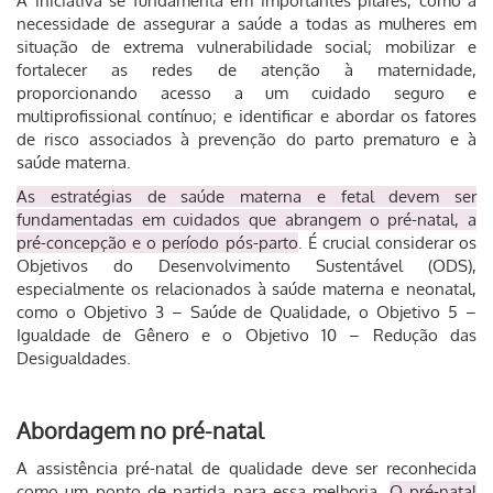
A iniciativa se fundamenta em importantes pilares, como a
necessidade de assegurar a saúde a todas as mulheres em
situação de extrema
vulnerabilidade social; mobilizar e
fortalecer as redes de atenção à maternidade,
proporcionando acesso a um cuidado seguro e
multiprofissional contínuo; e identificar e abordar os fatores
de risco associados à
prevenção do parto prematuro e à
saúde materna.
As estratégias de saúde materna e fetal devem ser
fundamentadas em cuidados que abrangem o pré-natal, a
pré-concepção e o período pós-parto
. É crucial considerar os
Objetivos do Desenvolvimento Sustentável (ODS),
especialmente os relacionados à saúde materna e neonatal,
como o Objetivo 3 – Saúde de Qualidade, o Objetivo 5 –
Igualdade de Gênero e o Objetivo 10 – Redução das
Desigualdades.
Abordagem no pré-natal
A assistência pré-natal de qualidade deve ser reconhecida
como um ponto de partida para essa melhoria.
O pré-natal