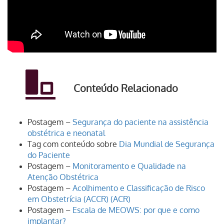
Conteúdo Relacionado
Postagem –
Segurança do paciente na assistência
obstétrica e neonatal
Tag com conteúdo sobre
Dia Mundial de Segurança
do Paciente
Postagem –
Monitoramento e Qualidade na
Atenção Obstétrica
Postagem –
Acolhimento e Classificação de Risco
em Obstetrícia (ACCR) (ACR)
Postagem –
Escala de MEOWS: por que e como
implantar?