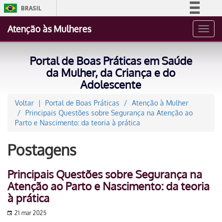
BRASIL
Simplifique!
Atenção às Mulheres
Toggl
Comunica BR
navig
Participe
Portal de Boas Práticas em Saúde
Acesso à informação
da Mulher, da Criança e do
Adolescente
Legislação
Canais
Voltar
Portal de Boas Práticas
Atenção à Mulher
Principais Questões sobre Segurança na Atenção ao
Parto e Nascimento: da teoria à prática
Postagens
Principais Questões sobre Segurança na
Atenção ao Parto e Nascimento: da teoria
à prática
21 mar 2025