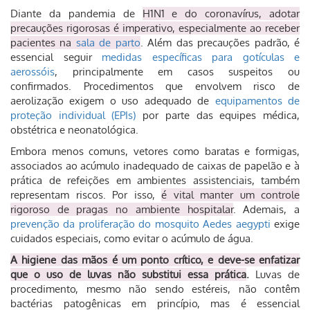
Diante da pandemia de
H1N1 e do coronavírus, adotar
precauções rigorosas é imperativo, especialmente ao receber
pacientes na
sala de parto
. Além das precauções padrão, é
essencial seguir
medidas específicas para gotículas e
aerossóis
, principalmente em casos suspeitos ou
confirmados. Procedimentos que envolvem risco de
aerolização exigem o uso adequado de
equipamentos de
proteção individual (EPIs)
por parte das equipes médica,
obstétrica e neonatológica.
Embora menos comuns, vetores como baratas e formigas,
associados ao acúmulo inadequado de caixas de papelão e à
prática de refeições em ambientes assistenciais, também
representam riscos. Por isso,
é vital manter um controle
rigoroso de pragas no ambiente hospitalar
. Ademais, a
prevenção da proliferação do mosquito Aedes aegypti
exige
cuidados especiais, como evitar o acúmulo de água.
A higiene das mãos é um ponto crítico, e deve-se enfatizar
que o uso de luvas não substitui essa prática
.
Luvas de
procedimento, mesmo não sendo estéreis, não contêm
bactérias patogênicas em princípio, mas é essencial