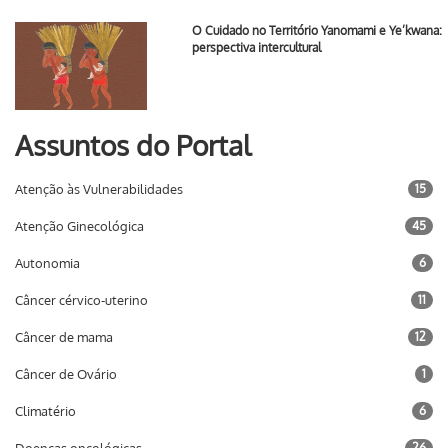
O Cuidado no Território Yanomami e Ye’kwana:
perspectiva intercultural
Assuntos do Portal
Atenção às Vulnerabilidades
15
Atenção Ginecológica
45
Autonomia
6
Câncer cérvico-uterino
11
Câncer de mama
12
Câncer de Ovário
1
Climatério
6
26