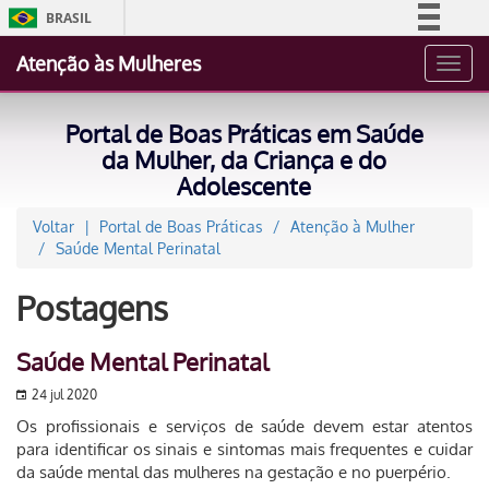
BRASIL
Simplifique!
Atenção às Mulheres
Toggl
Comunica BR
navig
Participe
Portal de Boas Práticas em Saúde
Acesso à informação
da Mulher, da Criança e do
Adolescente
Legislação
Canais
Voltar
Portal de Boas Práticas
Atenção à Mulher
Saúde Mental Perinatal
Postagens
Saúde Mental Perinatal
24 jul 2020
Os profissionais e serviços de saúde devem estar atentos
para identificar os sinais e sintomas mais frequentes e cuidar
da saúde mental das mulheres na gestação e no puerpério.