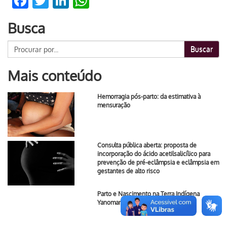
Facebook
Twitter
LinkedIn
WhatsApp
Busca
Buscar
Mais conteúdo
Hemorragia pós-parto: da estimativa à
mensuração
Consulta pública aberta: proposta de
incorporação do ácido acetilsalicílico para
prevenção de pré-eclâmpsia e eclâmpsia em
gestantes de alto risco
Parto e Nascimento na Terra Indígena
Yanomami e Ye’kwana