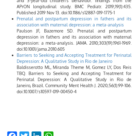
and 3-year-old children’s behaviour: findings from the
APrON longitudinal study. BMC Pediatr. 2019;19(1):435.
Published 2019 Nov 13. doi:10.1186/s12887-019-1775-1
Prenatal and postpartum depression in fathers and its
association with maternal depression: a meta-analysis
Paulson JF, Bazemore SD. Prenatal and postpartum
depression in fathers and its association with maternal
depression: a meta-analysis. JAMA. 2010;303(19):1961-1969.
doi:10.1001/jama.2010.605
Barriers to Seeking and Accepting Treatment for Perinatal
Depression: A Qualitative Study in Rio de Janeiro
Baldisserotto ML, Miranda Theme M, Gomez LY, Dos Reis
TBQ. Barriers to Seeking and Accepting Treatment for
Perinatal Depression: A Qualitative Study in Rio de
Janeiro, Brazil. Community Ment Health J. 2020;56(1):99-106.
doi:10.1007/s10597-019-00450-4