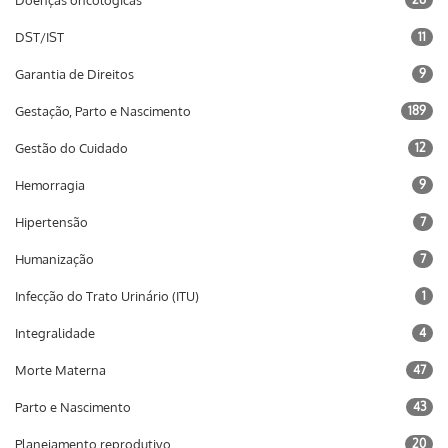
Doenças oncológicas
DST/IST
11
Garantia de Direitos
9
Gestação, Parto e Nascimento
189
Gestão do Cuidado
12
Hemorragia
9
Hipertensão
7
Humanização
7
Infecção do Trato Urinário (ITU)
1
Integralidade
4
Morte Materna
47
Parto e Nascimento
43
Planejamento reprodutivo
20