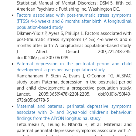
Statistical Manual of Mental Disorders: DSM-5, fifth ed.
American Psychiatric Publishing Inc, Washington DC.
Factors associated with post-traumatic stress symptoms
(PTSS) 4-6 weeks and 6 months after birth: A longitudinal
population-based study
Dikmen-Yildiz P, Ayers S, Phillips L. Factors associated with
post-traumatic stress symptoms (PTSS) 4-6 weeks and 6
months after birth: A longitudinal population-based study.
J Affect Disord. 2017;221:238-245.
doi:10.1016/j.jad.2017.06.049
Paternal depression in the postnatal period and child
development: a prospective population study
Ramchandani P, Stein A, Evans J, O’Connor TG; ALSPAC
study team. Paternal depression in the postnatal period
and child development: a prospective population study.
Lancet. 2005;365(9478):2201-2205. doi:10.1016/S0140-
6736(05)66778-5
Maternal and paternal perinatal depressive symptoms
associate with 2- and 3-year-old children’s behaviour:
findings from the APrON longitudinal study
Letourneau N, Leung B, Ntanda H, et al. Maternal and
paternal perinatal depressive symptoms associate with 2-