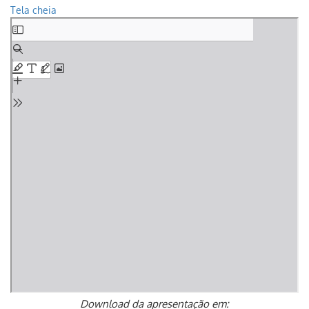
Tela cheia
Skip
to
PDF
content
Download da apresentação em: