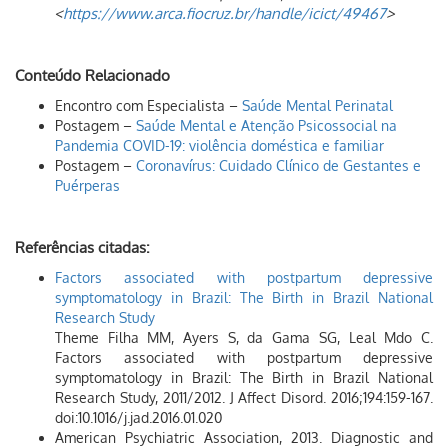
<
https://www.arca.fiocruz.br/handle/icict/49467
>
Conteúdo Relacionado
Encontro com Especialista –
Saúde Mental Perinatal
Postagem –
Saúde Mental e Atenção Psicossocial na
Pandemia COVID-19: violência doméstica e familiar
Postagem –
Coronavírus: Cuidado Clínico de Gestantes e
Puérperas
Referências citadas:
Factors associated with postpartum depressive
symptomatology in Brazil: The Birth in Brazil National
Research Study
Theme Filha MM, Ayers S, da Gama SG, Leal Mdo C.
Factors associated with postpartum depressive
symptomatology in Brazil: The Birth in Brazil National
Research Study, 2011/2012. J Affect Disord. 2016;194:159-167.
doi:10.1016/j.jad.2016.01.020
American Psychiatric Association, 2013. Diagnostic and