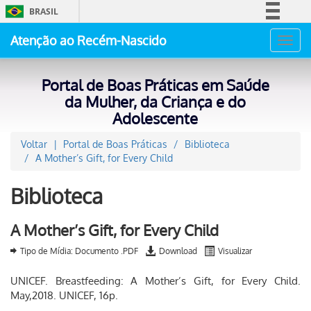
BRASIL
Simplifique!
Atenção ao Recém-Nascido
Toggl
Comunica BR
navig
Participe
Portal de Boas Práticas em Saúde
Acesso à informação
da Mulher, da Criança e do
Adolescente
Legislação
Canais
Voltar
Portal de Boas Práticas
Biblioteca
A Mother’s Gift, for Every Child
Biblioteca
A Mother’s Gift, for Every Child
Tipo de Mídia: Documento .PDF
Download
Visualizar
UNICEF. Breastfeeding: A Mother’s Gift, for Every Child.
May,2018. UNICEF, 16p.