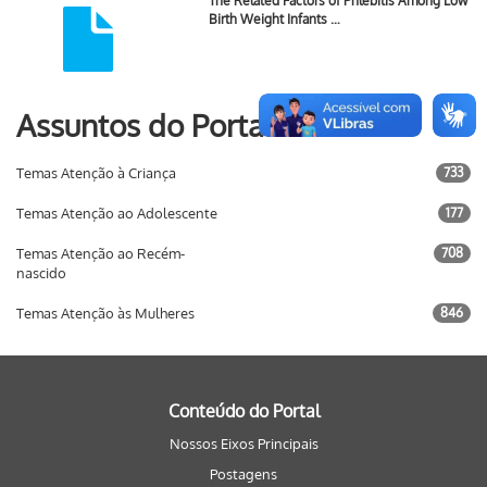
The Related Factors of Phlebitis Among Low
Birth Weight Infants …
Assuntos do Portal
Temas Atenção à Criança
733
Temas Atenção ao Adolescente
177
Temas Atenção ao Recém-
708
nascido
Temas Atenção às Mulheres
846
Conteúdo do Portal
Nossos Eixos Principais
Postagens