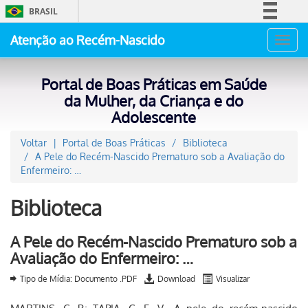
BRASIL
Simplifique!
Atenção ao Recém-Nascido
Toggl
Comunica BR
navig
Participe
Portal de Boas Práticas em Saúde
Acesso à informação
da Mulher, da Criança e do
Adolescente
Legislação
Canais
Voltar
Portal de Boas Práticas
Biblioteca
A Pele do Recém-Nascido Prematuro sob a Avaliação do
Enfermeiro: …
Biblioteca
A Pele do Recém-Nascido Prematuro sob a
Avaliação do Enfermeiro: …
Tipo de Mídia: Documento .PDF
Download
Visualizar