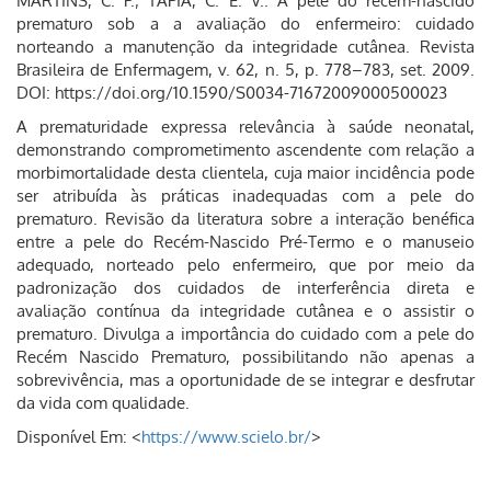
MARTINS, C. P.; TAPIA, C. E. V.. A pele do recém-nascido
prematuro sob a a avaliação do enfermeiro: cuidado
norteando a manutenção da integridade cutânea. Revista
Brasileira de Enfermagem, v. 62, n. 5, p. 778–783, set. 2009.
DOI: https://doi.org/10.1590/S0034-71672009000500023
A prematuridade expressa relevância à saúde neonatal,
demonstrando comprometimento ascendente com relação a
morbimortalidade desta clientela, cuja maior incidência pode
ser atribuída às práticas inadequadas com a pele do
prematuro. Revisão da literatura sobre a interação benéfica
entre a pele do Recém-Nascido Pré-Termo e o manuseio
adequado, norteado pelo enfermeiro, que por meio da
padronização dos cuidados de interferência direta e
avaliação contínua da integridade cutânea e o assistir o
prematuro. Divulga a importância do cuidado com a pele do
Recém Nascido Prematuro, possibilitando não apenas a
sobrevivência, mas a oportunidade de se integrar e desfrutar
da vida com qualidade.
Disponível Em: <
https://www.scielo.br/
>