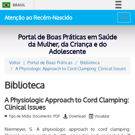
BRASIL
Simplifique!
Atenção ao Recém-Nascido
Toggl
Comunica BR
navig
Participe
Portal de Boas Práticas em Saúde
Acesso à informação
da Mulher, da Criança e do
Adolescente
Legislação
Canais
Voltar
Portal de Boas Práticas
Biblioteca
A Physiologic Approach to Cord Clamping: Clinical Issues
Biblioteca
A Physiologic Approach to Cord Clamping:
Clinical Issues
Tipo de Mídia: Documento .PDF
Download
Visualizar
Niermeyer, S. A physiologic approach to cord clamping: