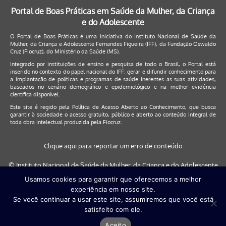
Portal de Boas Práticas em Saúde da Mulher, da Criança
e do Adolescente
O Portal de Boas Práticas é uma iniciativa do Instituto Nacional de Saúde da
Mulher, da Criança e Adolescente Fernandes Figueira (IFF), da Fundação Oswaldo
Cruz (Fiocruz), do Ministério da Saúde (MS).
Integrado por instituições de ensino e pesquisa de todo o Brasil, o Portal está
inserido no contexto do papel nacional do IFF: gerar e difundir conhecimento para
a implantação de políticas e programas de saúde inerentes as suas atividades,
baseados no cenário demográfico e epidemiológico e na melhor evidência
científica disponível.
Este site é regido pela
Política de Acesso Aberto ao Conhecimento
, que busca
garantir à sociedade o acesso gratuito, público e aberto ao conteúdo integral de
toda obra intelectual produzida pela Fiocruz.
Clique aqui para reportar um erro de conteúdo
© Instituto Nacional de Saúde da Mulher, da Criança e do Adolescente
Fernandes Figueira (IFF/Fiocruz), 2017
Usamos cookies para garantir que oferecemos a melhor
experiência em nosso site.
Este site será melhor visualizado nos navegadores: Google Chrome (a
Se você continuar a usar este site, assumiremos que você está
partir da versão 30) | Internet Explorer (a partir da versão 9) | FireFox (
satisfeito com ele.
a partir da versão 29)
Aceito
Desenvolvido por