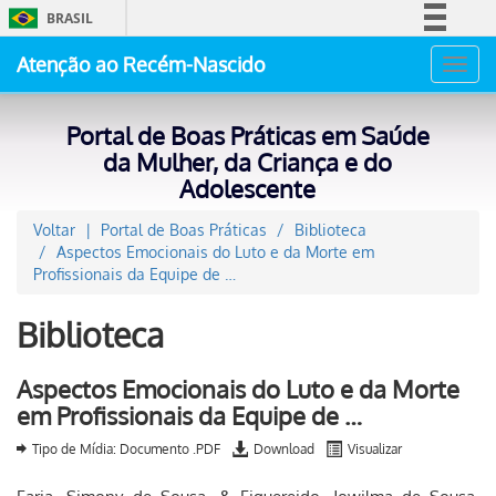
BRASIL
Simplifique!
Atenção ao Recém-Nascido
Toggl
Comunica BR
navig
Participe
Portal de Boas Práticas em Saúde
Acesso à informação
da Mulher, da Criança e do
Adolescente
Legislação
Canais
Voltar
Portal de Boas Práticas
Biblioteca
Aspectos Emocionais do Luto e da Morte em
Profissionais da Equipe de …
Biblioteca
Aspectos Emocionais do Luto e da Morte
em Profissionais da Equipe de …
Tipo de Mídia: Documento .PDF
Download
Visualizar