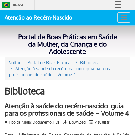
BRASIL
Simplifique!
Atenção ao Recém-Nascido
Toggl
Comunica BR
navig
Participe
Portal de Boas Práticas em Saúde
Acesso à informação
da Mulher, da Criança e do
Adolescente
Legislação
Canais
Voltar
Portal de Boas Práticas
Biblioteca
Atenção à saúde do recém-nascido: guia para os
profissionais de saúde – Volume 4
Biblioteca
Atenção à saúde do recém-nascido: guia
para os profissionais de saúde – Volume 4
Tipo de Mídia: Documento .PDF
Download
Visualizar