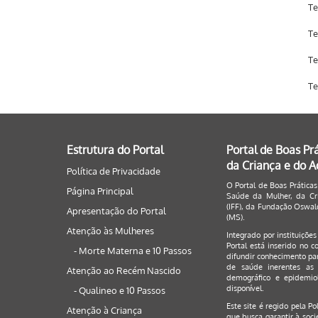
Te
Te
Te
Te
Estrutura do Portal
Portal de Boas Pr
da Criança e do 
Política de Privacidade
O Portal de Boas Práticas
Página Principal
Saúde da Mulher, da Cri
(IFF), da Fundação Oswald
Apresentação do Portal
(MS).
Atenção às Mulheres
Integrado por instituiçõe
Portal está inserido no c
- Morte Materna e 10 Passos
difundir conhecimento par
de saúde inerentes as 
Atenção ao Recém Nascido
demográfico e epidemiol
disponível.
- Qualineo e 10 Passos
Este site é regido pela
Po
Atenção à Criança
que busca garantir à soci