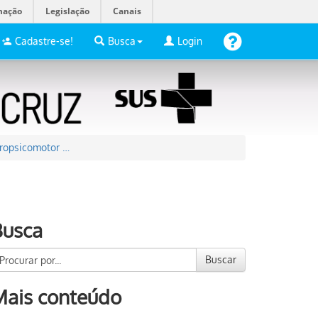
mação
Legislação
Canais
Cadastre-se!
Busca
Login
uropsicomotor …
Busca
Buscar
Mais conteúdo