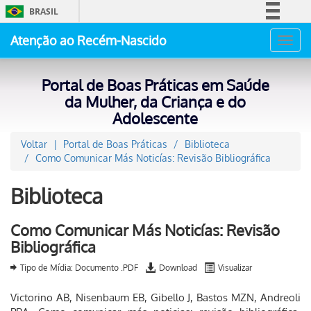
BRASIL
Simplifique!
Atenção ao Recém-Nascido
Toggl
Comunica BR
navig
Participe
Portal de Boas Práticas em Saúde
Acesso à informação
da Mulher, da Criança e do
Adolescente
Legislação
Canais
Voltar
Portal de Boas Práticas
Biblioteca
Como Comunicar Más Noticías: Revisão Bibliográfica
Biblioteca
Como Comunicar Más Noticías: Revisão
Bibliográfica
Tipo de Mídia: Documento .PDF
Download
Visualizar
Victorino AB, Nisenbaum EB, Gibello J, Bastos MZN, Andreoli