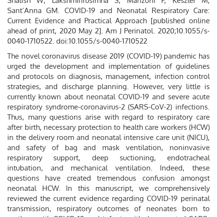
Shalish W, Lakshminrusimha S, Manzoni P, Keszler M,
Sant’Anna GM. COVID-19 and Neonatal Respiratory Care:
Current Evidence and Practical Approach [published online
ahead of print, 2020 May 2]. Am J Perinatol. 2020;10.1055/s-
0040-1710522. doi:10.1055/s-0040-1710522
The novel coronavirus disease 2019 (COVID-19) pandemic has
urged the development and implementation of guidelines
and protocols on diagnosis, management, infection control
strategies, and discharge planning. However, very little is
currently known about neonatal COVID-19 and severe acute
respiratory syndrome-coronavirus-2 (SARS-CoV-2) infections.
Thus, many questions arise with regard to respiratory care
after birth, necessary protection to health care workers (HCW)
in the delivery room and neonatal intensive care unit (NICU),
and safety of bag and mask ventilation, noninvasive
respiratory support, deep suctioning, endotracheal
intubation, and mechanical ventilation. Indeed, these
questions have created tremendous confusion amongst
neonatal HCW. In this manuscript, we comprehensively
reviewed the current evidence regarding COVID-19 perinatal
transmission, respiratory outcomes of neonates born to