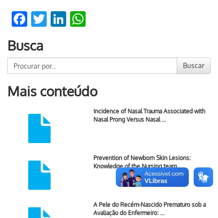
Facebook
Twitter
LinkedIn
WhatsApp
Busca
Buscar
Mais conteúdo
Incidence of Nasal Trauma Associated with
Nasal Prong Versus Nasal …
Prevention of Newborn Skin Lesions:
Knowledge of the Nursing team
A Pele do Recém-Nascido Prematuro sob a
Avaliação do Enfermeiro: …