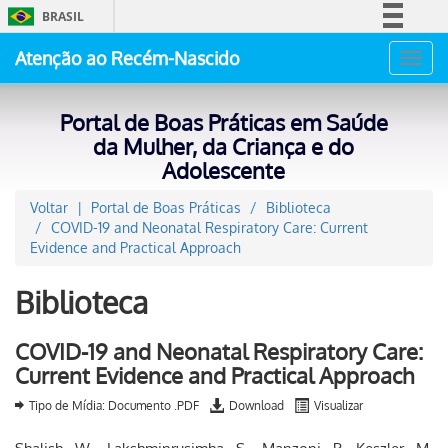
BRASIL
Simplifique!
Atenção ao Recém-Nascido
Toggl
Comunica BR
navig
Participe
Portal de Boas Práticas em Saúde
Acesso à informação
da Mulher, da Criança e do
Adolescente
Legislação
Canais
Voltar
Portal de Boas Práticas
Biblioteca
COVID-19 and Neonatal Respiratory Care: Current
Evidence and Practical Approach
Biblioteca
COVID-19 and Neonatal Respiratory Care:
Current Evidence and Practical Approach
Tipo de Mídia: Documento .PDF
Download
Visualizar