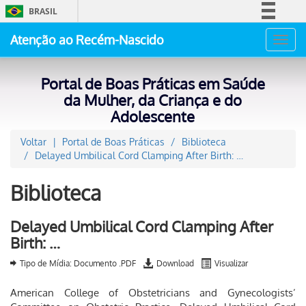
BRASIL
Simplifique!
Atenção ao Recém-Nascido
Toggl
Comunica BR
navig
Participe
Portal de Boas Práticas em Saúde
Acesso à informação
da Mulher, da Criança e do
Adolescente
Legislação
Canais
Voltar
Portal de Boas Práticas
Biblioteca
Delayed Umbilical Cord Clamping After Birth: …
Biblioteca
Delayed Umbilical Cord Clamping After
Birth: …
Tipo de Mídia: Documento .PDF
Download
Visualizar
American College of Obstetricians and Gynecologists’