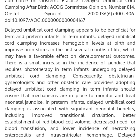
Committee on Obstetric Practice. Delayed Umbilical Cord
Clamping After Birth: ACOG Committee Opinion, Number 814.
Obstet Gynecol. 2020;136(6):e100-e106.
doi:10.1097/AOG.0000000000004167
Delayed umbilical cord clamping appears to be beneficial for
term and preterm infants. In term infants, delayed umbilical
cord clamping increases hemoglobin levels at birth and
improves iron stores in the first several months of life, which
may have a favorable effect on developmental outcomes.
There is a small increase in the incidence of jaundice that
requires phototherapy in term infants undergoing delayed
umbilical cord clamping. Consequently, obstetrician-
gynecologists and other obstetric care providers adopting
delayed umbilical cord clamping in term infants should
ensure that mechanisms are in place to monitor and treat
neonatal jaundice. In preterm infants, delayed umbilical cord
clamping is associated with significant neonatal benefits,
including improved transitional circulation, better
establishment of red blood cell volume, decreased need for
blood transfusion, and lower incidence of necrotizing
enterocolitis and intraventricular hemorrhage. Delayed