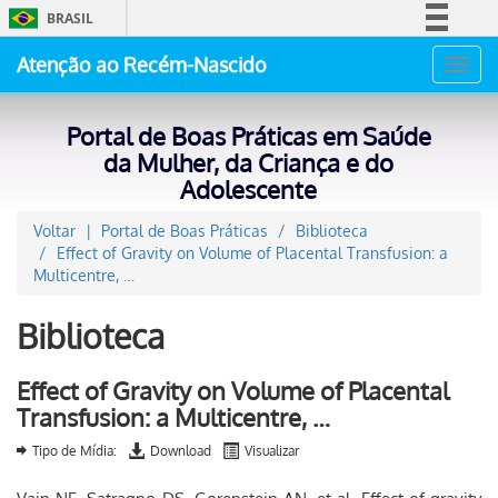
BRASIL
Simplifique!
Atenção ao Recém-Nascido
Toggl
Comunica BR
navig
Participe
Portal de Boas Práticas em Saúde
Acesso à informação
da Mulher, da Criança e do
Adolescente
Legislação
Canais
Voltar
Portal de Boas Práticas
Biblioteca
Effect of Gravity on Volume of Placental Transfusion: a
Multicentre, …
Biblioteca
Effect of Gravity on Volume of Placental
Transfusion: a Multicentre, …
Tipo de Mídia:
Download
Visualizar