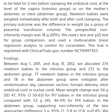
to be held for 2 min before clamping the umbilical cord, at the
level of the vagina (introitus group) or on the mother’s
abdomen or chest (abdomen group). Newborn babies were
weighed immediately after birth and after cord clamping. The
primary outcome was the difference in weight (as a proxy of
placental transfusion volume). The prespecified non-
inferiority margin was 18 g (20%). We used t test and χ(2) test
for group comparison, and used a multivariable linear
regression analysis to control for covariables. This trial is
registered with ClinicalTrials.gov, number NCT01497353.
Findings
Between Aug 1, 2011, and Aug 31, 2012, we allocated 274
newborn babies to the introitus group and 272 to the
abdomen group. 77 newborn babies in the introitus group
and 78 in the abdomen group were ineligible after
randomisation (eg, caesarean section, forceps delivery, short
umbilical cord or nuchal cord). Mean weight change was 56 g
(SD 47, 95% CI 50-63) for 197 babies in the introitus group
compared with 53 g (45, 46-59) for 194 babies in the
abdomen group, supporting non-inferiority of the two
approaches (difference 3 g, 95% CI -5.8 to 12.8; p=0.45). We