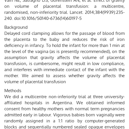
Vain NE, Satragno DS, Gorenstein AN, et al. Effect of gravity
on volume of placental transfusion: a multicentre,
randomised, non-inferiority trial. Lancet. 2014;384(9939):235-
240. doi:10.1016/S0140-6736(14)60197-5
Background
Delayed cord clamping allows for the passage of blood from
the placenta to the baby and reduces the risk of iron
deficiency in infancy. To hold the infant for more than 1 min at
the level of the vagina (as is presently recommended), on the
assumption that gravity affects the volume of placental
transfusion, is cumbersome, might result in low compliance,
and interferes with immediate contact of the infant with the
mother. We aimed to assess whether gravity affects the
volume of placental transfusion
Methods
We did a multicentre non-inferiority trial at three university-
affiliated hospitals in Argentina. We obtained informed
consent from healthy mothers with normal term pregnancies
admitted early in labour. Vigorous babies born vaginally were
randomly assigned in a 1:1 ratio by computer-generated
blocks and sequentially numbered sealed opaque envelopes