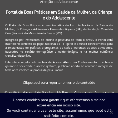
Atenção ao Adolescente
Portal de Boas Práticas em Saúde da Mulher, da Criança
e do Adolescente
O Portal de Boas Práticas é uma iniciativa do Instituto Nacional de Saúde da
Mulher, da Criança e Adolescente Fernandes Figueira (IFF), da Fundação Oswaldo
Cruz (Fiocruz), do Ministério da Saúde (MS).
Integrado por instituições de ensino e pesquisa de todo o Brasil, o Portal está
inserido no contexto do papel nacional do IFF: gerar e difundir conhecimento para
a implantação de políticas e programas de saúde inerentes as suas atividades,
baseados no cenário demográfico e epidemiológico e na melhor evidência
científica disponível.
Este site é regido pela
Política de Acesso Aberto ao Conhecimento
, que busca
garantir à sociedade o acesso gratuito, público e aberto ao conteúdo integral de
toda obra intelectual produzida pela Fiocruz.
Clique aqui para reportar um erro de conteúdo
© Instituto Nacional de Saúde da Mulher, da Criança e do Adolescente
Fernandes Figueira (IFF/Fiocruz), 2017
Usamos cookies para garantir que oferecemos a melhor
experiência em nosso site.
Este site será melhor visualizado nos navegadores: Google Chrome (a
Se você continuar a usar este site, assumiremos que você está
partir da versão 30) | Internet Explorer (a partir da versão 9) | FireFox (
satisfeito com ele.
a partir da versão 29)