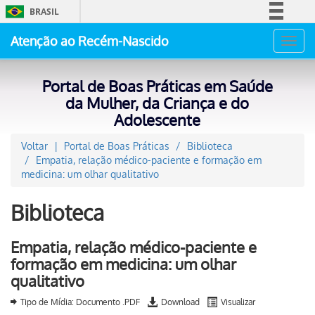
BRASIL
Simplifique!
Atenção ao Recém-Nascido
Toggl
Comunica BR
navig
Participe
Portal de Boas Práticas em Saúde
Acesso à informação
da Mulher, da Criança e do
Adolescente
Legislação
Canais
Voltar
Portal de Boas Práticas
Biblioteca
Empatia, relação médico-paciente e formação em
medicina: um olhar qualitativo
Biblioteca
Empatia, relação médico-paciente e
formação em medicina: um olhar
qualitativo
Tipo de Mídia: Documento .PDF
Download
Visualizar