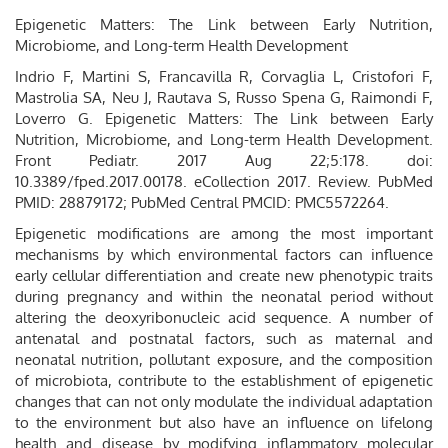
Epigenetic Matters: The Link between Early Nutrition,
Microbiome, and Long-term Health Development
Indrio F, Martini S, Francavilla R, Corvaglia L, Cristofori F,
Mastrolia SA, Neu J, Rautava S, Russo Spena G, Raimondi F,
Loverro G. Epigenetic Matters: The Link between Early
Nutrition, Microbiome, and Long-term Health Development.
Front Pediatr. 2017 Aug 22;5:178. doi:
10.3389/fped.2017.00178. eCollection 2017. Review. PubMed
PMID: 28879172; PubMed Central PMCID: PMC5572264.
Epigenetic modifications are among the most important
mechanisms by which environmental factors can influence
early cellular differentiation and create new phenotypic traits
during pregnancy and within the neonatal period without
altering the deoxyribonucleic acid sequence. A number of
antenatal and postnatal factors, such as maternal and
neonatal nutrition, pollutant exposure, and the composition
of microbiota, contribute to the establishment of epigenetic
changes that can not only modulate the individual adaptation
to the environment but also have an influence on lifelong
health and disease by modifying inflammatory molecular