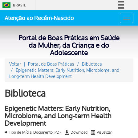
BRASIL
Simplifique!
Atenção ao Recém-Nascido
Toggl
Comunica BR
navig
Participe
Portal de Boas Práticas em Saúde
Acesso à informação
da Mulher, da Criança e do
Adolescente
Legislação
Canais
Voltar
Portal de Boas Práticas
Biblioteca
Epigenetic Matters: Early Nutrition, Microbiome, and
Long-term Health Development
Biblioteca
Epigenetic Matters: Early Nutrition,
Microbiome, and Long-term Health
Development
Tipo de Mídia: Documento .PDF
Download
Visualizar