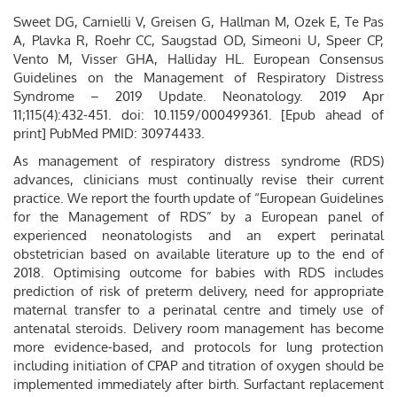
Sweet DG, Carnielli V, Greisen G, Hallman M, Ozek E, Te Pas
A, Plavka R, Roehr CC, Saugstad OD, Simeoni U, Speer CP,
Vento M, Visser GHA, Halliday HL. European Consensus
Guidelines on the Management of Respiratory Distress
Syndrome – 2019 Update. Neonatology. 2019 Apr
11;115(4):432-451. doi: 10.1159/000499361. [Epub ahead of
print] PubMed PMID: 30974433.
As management of respiratory distress syndrome (RDS)
advances, clinicians must continually revise their current
practice. We report the fourth update of “European Guidelines
for the Management of RDS” by a European panel of
experienced neonatologists and an expert perinatal
obstetrician based on available literature up to the end of
2018. Optimising outcome for babies with RDS includes
prediction of risk of preterm delivery, need for appropriate
maternal transfer to a perinatal centre and timely use of
antenatal steroids. Delivery room management has become
more evidence-based, and protocols for lung protection
including initiation of CPAP and titration of oxygen should be
implemented immediately after birth. Surfactant replacement