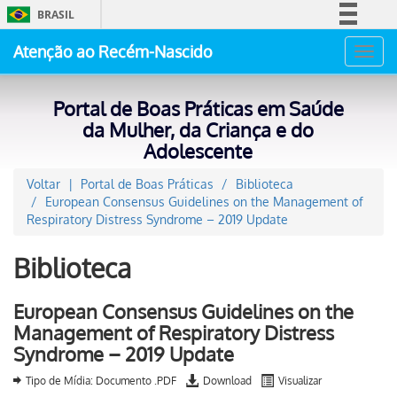
BRASIL
Simplifique!
Atenção ao Recém-Nascido
Toggl
Comunica BR
navig
Participe
Portal de Boas Práticas em Saúde
Acesso à informação
da Mulher, da Criança e do
Adolescente
Legislação
Canais
Voltar
Portal de Boas Práticas
Biblioteca
European Consensus Guidelines on the Management of
Respiratory Distress Syndrome – 2019 Update
Biblioteca
European Consensus Guidelines on the
Management of Respiratory Distress
Syndrome – 2019 Update
Tipo de Mídia: Documento .PDF
Download
Visualizar