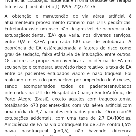
Piva et al. Extubação acidental em uma Unidade de Terapia
Intensiva. J. pediatr. (Rio J.). 1995; 71(2):72-76.
A obtenção e manutenção de via aérea artificial é
atualmenteum procedimento rotineiro nas UTIs pediátricas.
Entretantoexiste um risco não desprezível de ocorrência de
extubaçãoacidental (EA) que varia, nos diversos serviços,
entre 0,9 e 3,3EA para cada 100 dias de entubação. A
ocorrência de EA estárelacionada a fatores de risco como
grau de sedação, faixa etária,via de intubação, entre outros.
Os autores se propuseram averificar a incidência de EA em
seu serviço e comparar, atravésdo risco relativo, a taxa de EA
entre os pacientes entubados viaoro e naso traqueal. Foi
realizado um estudo prospectivo por umperíodo de 6 meses,
sendo acompanhados todos os pacientesentubados
internados na UTI do Hospital da Criança SantoAntônio, de
Porto Alegre (Brasil), exceto aqueles com traqueos-tomia,
totalizando 673 pacientes-dias com via aérea artificial,com
uma média de 3,7 pacientes entubados por dia. Ocorreram18
extubações acidentais, com uma taxa de 2,7 EA/100dias.
Aincidência de EA na via orotraqueal foi de 3,1% contra 1,6%
navia nasotraqueal (p=0,6), não havendo diferença