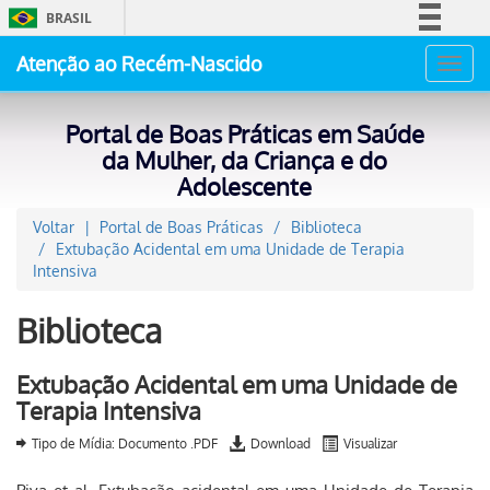
BRASIL
Simplifique!
Atenção ao Recém-Nascido
Toggl
Comunica BR
navig
Participe
Portal de Boas Práticas em Saúde
Acesso à informação
da Mulher, da Criança e do
Adolescente
Legislação
Canais
Voltar
Portal de Boas Práticas
Biblioteca
Extubação Acidental em uma Unidade de Terapia
Intensiva
Biblioteca
Extubação Acidental em uma Unidade de
Terapia Intensiva
Tipo de Mídia: Documento .PDF
Download
Visualizar