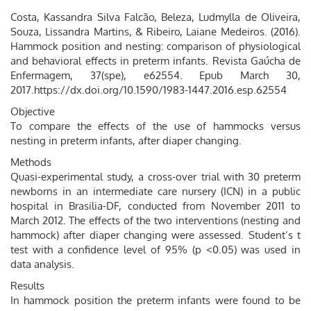
Costa, Kassandra Silva Falcão, Beleza, Ludmylla de Oliveira,
Souza, Lissandra Martins, & Ribeiro, Laiane Medeiros. (2016).
Hammock position and nesting: comparison of physiological
and behavioral effects in preterm infants. Revista Gaúcha de
Enfermagem, 37(spe), e62554. Epub March 30,
2017.https://dx.doi.org/10.1590/1983-1447.2016.esp.62554
Objective
To compare the effects of the use of hammocks versus
nesting in preterm infants, after diaper changing.
Methods
Quasi-experimental study, a cross-over trial with 30 preterm
newborns in an intermediate care nursery (ICN) in a public
hospital in Brasilia-DF, conducted from November 2011 to
March 2012. The effects of the two interventions (nesting and
hammock) after diaper changing were assessed. Student’s t
test with a confidence level of 95% (p <0.05) was used in
data analysis.
Results
In hammock position the preterm infants were found to be