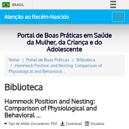
BRASIL
Simplifique!
Atenção ao Recém-Nascido
Toggl
Comunica BR
navig
Participe
Portal de Boas Práticas em Saúde
Acesso à informação
da Mulher, da Criança e do
Adolescente
Legislação
Canais
Voltar
Portal de Boas Práticas
Biblioteca
Hammock Position and Nesting: Comparison of
Physiological and Behavioral …
Biblioteca
Hammock Position and Nesting:
Comparison of Physiological and
Behavioral …
Tipo de Mídia: Documento .PDF
Download
Visualizar