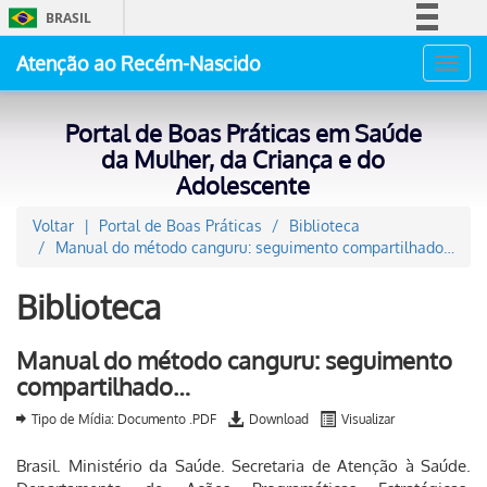
BRASIL
Simplifique!
Atenção ao Recém-Nascido
Toggl
Comunica BR
navig
Participe
Portal de Boas Práticas em Saúde
Acesso à informação
da Mulher, da Criança e do
Adolescente
Legislação
Canais
Voltar
Portal de Boas Práticas
Biblioteca
Manual do método canguru: seguimento compartilhado…
Biblioteca
Manual do método canguru: seguimento
compartilhado…
Tipo de Mídia: Documento .PDF
Download
Visualizar
Brasil. Ministério da Saúde. Secretaria de Atenção à Saúde.