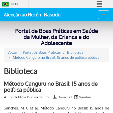
BRASIL
Simplifique!
Atenção ao Recém-Nascido
Toggl
Comunica BR
navig
Participe
Portal de Boas Práticas em Saúde
Acesso à informação
da Mulher, da Criança e do
Adolescente
Legislação
Canais
Voltar
Portal de Boas Práticas
Biblioteca
Método Canguru no Brasil: 15 anos de política pública
Biblioteca
Método Canguru no Brasil: 15 anos de
política pública
Tipo de Mídia: Documento .PDF
Download
Visualizar
Sanches, MTC et al. Método Canguru no Brasil: 15 anos de