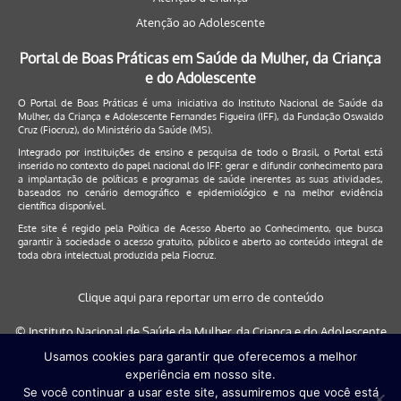
Atenção ao Adolescente
Portal de Boas Práticas em Saúde da Mulher, da Criança
e do Adolescente
O Portal de Boas Práticas é uma iniciativa do Instituto Nacional de Saúde da
Mulher, da Criança e Adolescente Fernandes Figueira (IFF), da Fundação Oswaldo
Cruz (Fiocruz), do Ministério da Saúde (MS).
Integrado por instituições de ensino e pesquisa de todo o Brasil, o Portal está
inserido no contexto do papel nacional do IFF: gerar e difundir conhecimento para
a implantação de políticas e programas de saúde inerentes as suas atividades,
baseados no cenário demográfico e epidemiológico e na melhor evidência
científica disponível.
Este site é regido pela
Política de Acesso Aberto ao Conhecimento
, que busca
garantir à sociedade o acesso gratuito, público e aberto ao conteúdo integral de
toda obra intelectual produzida pela Fiocruz.
Clique aqui para reportar um erro de conteúdo
© Instituto Nacional de Saúde da Mulher, da Criança e do Adolescente
Fernandes Figueira (IFF/Fiocruz), 2017
Usamos cookies para garantir que oferecemos a melhor
experiência em nosso site.
Este site será melhor visualizado nos navegadores: Google Chrome (a
Se você continuar a usar este site, assumiremos que você está
partir da versão 30) | Internet Explorer (a partir da versão 9) | FireFox (