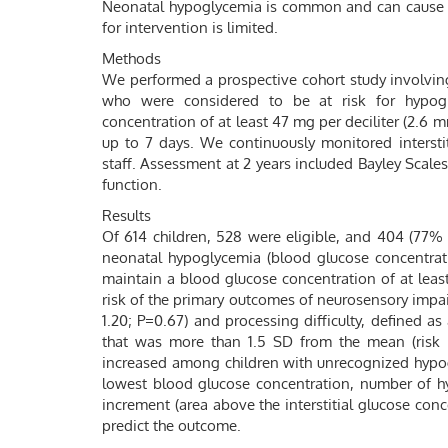
Neonatal hypoglycemia is common and can cause n
for intervention is limited.
Methods
We performed a prospective cohort study involvin
who were considered to be at risk for hypogl
concentration of at least 47 mg per deciliter (2.6 
up to 7 days. We continuously monitored intersti
staff. Assessment at 2 years included Bayley Scales
function.
Results
Of 614 children, 528 were eligible, and 404 (77% 
neonatal hypoglycemia (blood glucose concentrat
maintain a blood glucose concentration of at leas
risk of the primary outcomes of neurosensory impair
1.20; P=0.67) and processing difficulty, defined a
that was more than 1.5 SD from the mean (risk r
increased among children with unrecognized hypogl
lowest blood glucose concentration, number of hy
increment (area above the interstitial glucose con
predict the outcome.