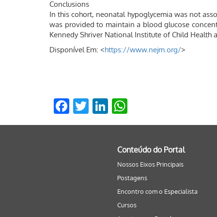
Conclusions
In this cohort, neonatal hypoglycemia was not as
was provided to maintain a blood glucose concentra
Kennedy Shriver National Institute of Child Healt
Disponível Em: <
https://www.nejm.org/
>
Facebook
Twitter
LinkedIn
WhatsApp
Conteúdo do Portal
Nossos Eixos Principais
Postagens
Encontro com o Especialista
Cursos