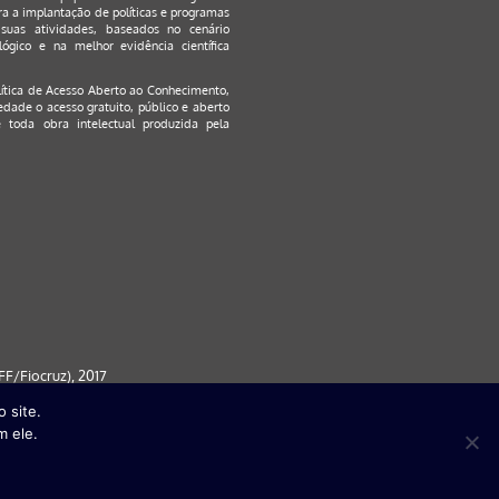
a a implantação de políticas e programas
suas atividades, baseados no cenário
ógico e na melhor evidência científica
lítica de Acesso Aberto ao Conhecimento
,
edade o acesso gratuito, público e aberto
 toda obra intelectual produzida pela
F/Fiocruz), 2017
 site.
 partir da versão 9) | FireFox ( a
m ele.