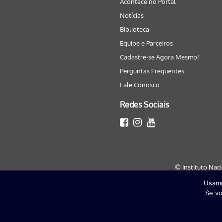
Acontece no Portal
Notícias
Biblioteca
Equipe e Parceiros
Cadastre-se Agora Mesmo!
Perguntas Frequentes
Fale Conosco
Redes Sociais
© Instituto Nac
Usamo
Este site será melhor visualizado
Se vo