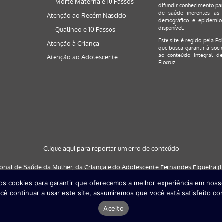
- Morte Materna e 10 Passos
difundir conhecimento par
de saúde inerentes as 
Atenção ao Recém Nascido
demográfico e epidemiol
disponível.
- Qualineo e 10 Passos
Este site é regido pela
Po
Atenção à Criança
que busca garantir à soci
ao conteúdo integral de
Atenção ao Adolescente
Fiocruz.
Clique aqui para reportar um erro de conteúdo
ional de Saúde da Mulher, da Criança e do Adolescente Fernandes Figueira (IF
s cookies para garantir que oferecemos a melhor experiência em nosso
 nos navegadores: Google Chrome (a partir da versão 30) | Internet Explorer (a
cê continuar a usar este site, assumiremos que você está satisfeito co
partir da versão 29)
Aceito
Desenvolvido por
Quattri Design