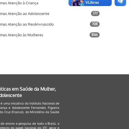
mas Atenção à Criança
733
mas Atenção ao Adolescente
177
mas Atenção ao Recém-nascido
708
mas Atenção às Mulheres
846
áticas em Saúde da Mulher,
Adolescente
 é uma iniciativa do Instituto Nacional de
ança e Adolescente Fernandes Figueira
o Cruz (Fiocruz), do Ministério da Saúde
s de ensino e pesquisa de todo o Brasil, o
ontexto do papel nacional do IFF: gerar e