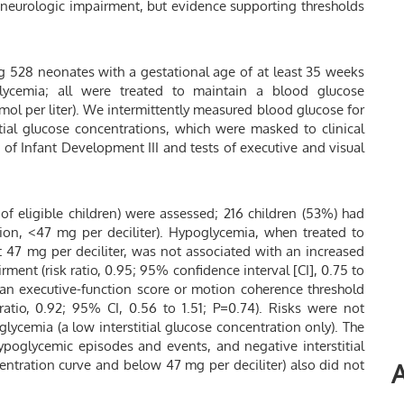
eurologic impairment, but evidence supporting thresholds
g 528 neonates with a gestational age of at least 35 weeks
ycemia; all were treated to maintain a blood glucose
mmol per liter). We intermittently measured blood glucose for
tial glucose concentrations, which were masked to clinical
 of Infant Development III and tests of executive and visual
of eligible children) were assessed; 216 children (53%) had
ion, <47 mg per deciliter). Hypoglycemia, when treated to
t 47 mg per deciliter, was not associated with an increased
ment (risk ratio, 0.95; 95% confidence interval [CI], 0.75 to
s an executive-function score or motion coherence threshold
atio, 0.92; 95% CI, 0.56 to 1.51; P=0.74). Risks were not
ycemia (a low interstitial glucose concentration only). The
poglycemic episodes and events, and negative interstitial
centration curve and below 47 mg per deciliter) also did not
A