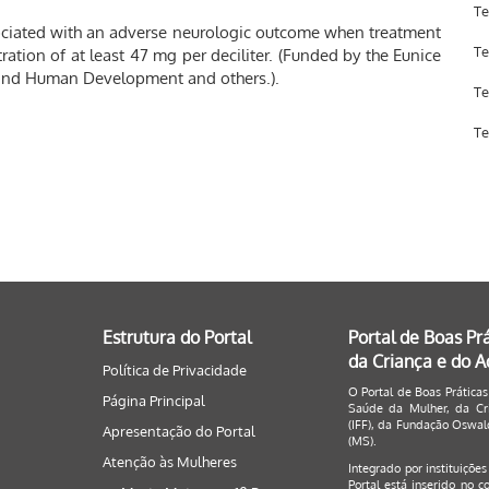
Te
sociated with an adverse neurologic outcome when treatment
Te
tion of at least 47 mg per deciliter. (Funded by the Eunice
h and Human Development and others.).
Te
Te
Estrutura do Portal
Portal de Boas Pr
da Criança e do 
Política de Privacidade
O Portal de Boas Práticas
Página Principal
Saúde da Mulher, da Cri
(IFF), da Fundação Oswald
Apresentação do Portal
(MS).
Atenção às Mulheres
Integrado por instituiçõe
Portal está inserido no c