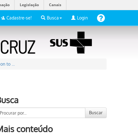
mação
Legislação
Canais
Cadastre-se!
Busca
Login
ion to …
Busca
Buscar
Mais conteúdo