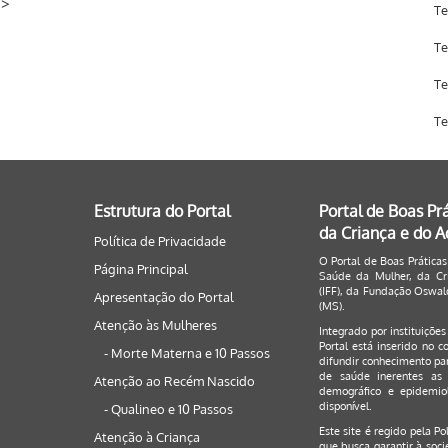
/
>
Te
Te
Te
Te
Estrutura do Portal
Portal de Boas Pr
da Criança e do 
Política de Privacidade
O Portal de Boas Práticas
Página Principal
Saúde da Mulher, da Cri
(IFF), da Fundação Oswald
Apresentação do Portal
(MS).
Atenção às Mulheres
Integrado por instituiçõe
Portal está inserido no c
- Morte Materna e 10 Passos
difundir conhecimento par
de saúde inerentes as 
Atenção ao Recém Nascido
demográfico e epidemiol
disponível.
- Qualineo e 10 Passos
Este site é regido pela
Po
Atenção à Criança
que busca garantir à soci