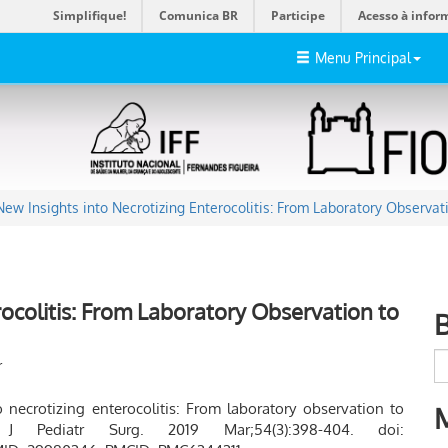
Simplifique!
Comunica BR
Participe
Acesso à infor
Menu Principal
New Insights into Necrotizing Enterocolitis: From Laboratory Observat
rocolitis: From Laboratory Observation to
r
necrotizing enterocolitis: From laboratory observation to
 J Pediatr Surg. 2019 Mar;54(3):398-404. doi: