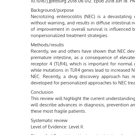
10.1016/j.jpedsurg.2018.06.012. Epub 2018 Jun 18.
Background/purpose
Necrotizing enterocolitis (NEC) is a devastating
without warning, and results in diffuse intestinal 
of improvement in overall survival is influenced 
nonpersonalized treatment strategies.
Methods/results
Recently, we and others have shown that NEC deve
premature intestine, as a consequence of elevated 
receptor 4 (TLR4), which is important for normal 
while mutations in TLR4 genes lead to increased NE
NEC. Recently, a drug discovery approach has re
developed for personalized approaches to NEC tre
Conclusion
This review will highlight the current understandin
will describe advances in diagnosis, prevention a
these most fragile patients.
Systematic review
Level of Evidence: Level II.