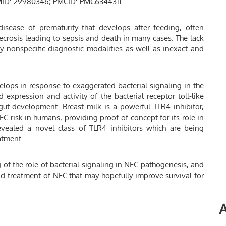
 PMID: 29980346; PMCID: PMC6344311.
 disease of prematurity that develops after feeding, often
necrosis leading to sepsis and death in many cases. The lack
by nonspecific diagnostic modalities as well as inexact and
lops in response to exaggerated bacterial signaling in the
expression and activity of the bacterial receptor toll-like
gut development. Breast milk is a powerful TLR4 inhibitor,
C risk in humans, providing proof-of-concept for its role in
vealed a novel class of TLR4 inhibitors which are being
atment.
g of the role of bacterial signaling in NEC pathogenesis, and
nd treatment of NEC that may hopefully improve survival for
A