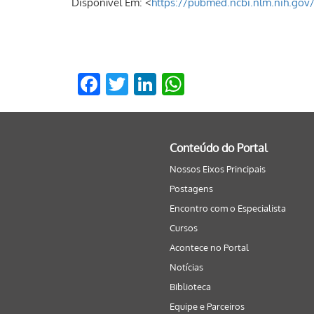
Disponível Em: <
https://pubmed.ncbi.nlm.nih.gov
Facebook
Twitter
LinkedIn
WhatsApp
Conteúdo do Portal
Nossos Eixos Principais
Postagens
Encontro com o Especialista
Cursos
Acontece no Portal
Notícias
Biblioteca
Equipe e Parceiros