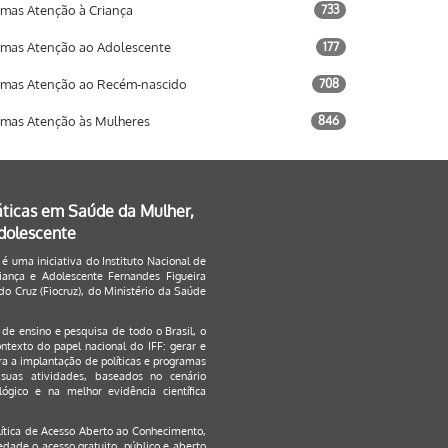
mas Atenção à Criança
733
mas Atenção ao Adolescente
177
mas Atenção ao Recém-nascido
708
mas Atenção às Mulheres
846
áticas em Saúde da Mulher,
Adolescente
 é uma iniciativa do Instituto Nacional de
ança e Adolescente Fernandes Figueira
o Cruz (Fiocruz), do Ministério da Saúde
s de ensino e pesquisa de todo o Brasil, o
ontexto do papel nacional do IFF: gerar e
a a implantação de políticas e programas
suas atividades, baseados no cenário
ógico e na melhor evidência científica
lítica de Acesso Aberto ao Conhecimento
,
edade o acesso gratuito, público e aberto