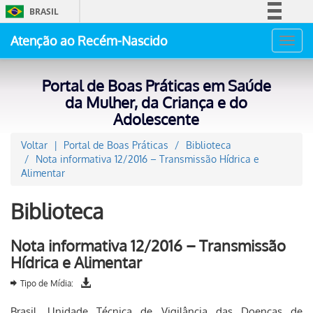
BRASIL
Simplifique!
Atenção ao Recém-Nascido
Toggl
Comunica BR
navig
Participe
Portal de Boas Práticas em Saúde
Acesso à informação
da Mulher, da Criança e do
Adolescente
Legislação
Canais
Voltar
Portal de Boas Práticas
Biblioteca
Nota informativa 12/2016 – Transmissão Hídrica e
Alimentar
Biblioteca
Nota informativa 12/2016 – Transmissão
Hídrica e Alimentar
Tipo de Mídia:
Brasil. Unidade Técnica de Vigilância das Doenças de