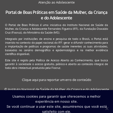
Atenção ao Adolescente
Portal de Boas Práticas em Saúde da Mulher, da Criança
e do Adolescente
O Portal de Boas Práticas é uma iniciativa do Instituto Nacional de Saúde da
Mulher, da Criança e Adolescente Fernandes Figueira (IFF), da Fundação Oswaldo
Cruz (Fiocruz), do Ministério da Saúde (MS).
Integrado por instituições de ensino e pesquisa de todo o Brasil, o Portal está
inserido no contexto do papel nacional do IFF: gerar e difundir conhecimento para
a implantação de políticas e programas de saúde inerentes as suas atividades,
baseados no cenário demográfico e epidemiológico e na melhor evidência
científica disponível.
Este site é regido pela
Política de Acesso Aberto ao Conhecimento
, que busca
garantir à sociedade o acesso gratuito, público e aberto ao conteúdo integral de
toda obra intelectual produzida pela Fiocruz.
Clique aqui para reportar um erro de conteúdo
© Instituto Nacional de Saúde da Mulher, da Criança e do Adolescente
Fernandes Figueira (IFF/Fiocruz), 2017
Usamos cookies para garantir que oferecemos a melhor
experiência em nosso site.
Este site será melhor visualizado nos navegadores: Google Chrome (a
Se você continuar a usar este site, assumiremos que você está
partir da versão 30) | Internet Explorer (a partir da versão 9) | FireFox (
satisfeito com ele.
a partir da versão 29)