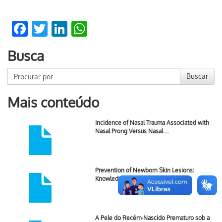
Facebook
Twitter
LinkedIn
WhatsApp
Busca
Buscar
Mais conteúdo
Incidence of Nasal Trauma Associated with
Nasal Prong Versus Nasal …
Prevention of Newborn Skin Lesions:
Knowledge of the Nursing team
A Pele do Recém-Nascido Prematuro sob a