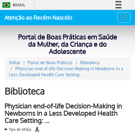
BRASIL
Simplifique!
Atenção ao Recém-Nascido
Toggl
Comunica BR
navig
Participe
Portal de Boas Práticas em Saúde
Acesso à informação
da Mulher, da Criança e do
Adolescente
Legislação
Canais
Voltar
Portal de Boas Práticas
Biblioteca
Physician end-of-life Decision-Making in Newborns in a
Less Developed Health Care Setting: …
Biblioteca
Physician end-of-life Decision-Making in
Newborns in a Less Developed Health
Care Setting: …
Tipo de Mídia: