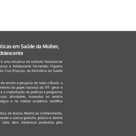
áticas em Saúde da Mulher,
Adolescente
 é uma iniciativa do Instituto Nacional de
ança e Adolescente Fernandes Figueira
o Cruz (Fiocruz), do Ministério da Saúde
s de ensino e pesquisa de todo o Brasil, o
ontexto do papel nacional do IFF: gerar e
a a implantação de políticas e programas
suas atividades, baseados no cenário
ógico e na melhor evidência científica
lítica de Acesso Aberto ao Conhecimento
,
edade o acesso gratuito, público e aberto
 toda obra intelectual produzida pela