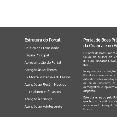
Estrutura do Portal
Portal de Boas Pr
da Criança e do 
Política de Privacidade
O Portal de Boas Práticas
Página Principal
Saúde da Mulher, da Cri
(IFF), da Fundação Oswald
Apresentação do Portal
(MS).
Atenção às Mulheres
Integrado por instituiçõe
Portal está inserido no c
- Morte Materna e 10 Passos
difundir conhecimento par
de saúde inerentes as 
Atenção ao Recém Nascido
demográfico e epidemiol
disponível.
- Qualineo e 10 Passos
Este site é regido pela
Po
Atenção à Criança
que busca garantir à soci
ao conteúdo integral de
Atenção ao Adolescente
Fiocruz.