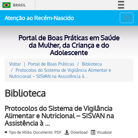
BRASIL
Simplifique!
Atenção ao Recém-Nascido
Toggl
Comunica BR
navig
Participe
Portal de Boas Práticas em Saúde
Acesso à informação
da Mulher, da Criança e do
Adolescente
Legislação
Canais
Voltar
Portal de Boas Práticas
Biblioteca
Protocolos do Sistema de Vigilância Alimentar e
Nutricional – SISVAN na Assistência à …
Biblioteca
Protocolos do Sistema de Vigilância
Alimentar e Nutricional – SISVAN na
Assistência à …
Tipo de Mídia: Documento .PDF
Download
Visualizar