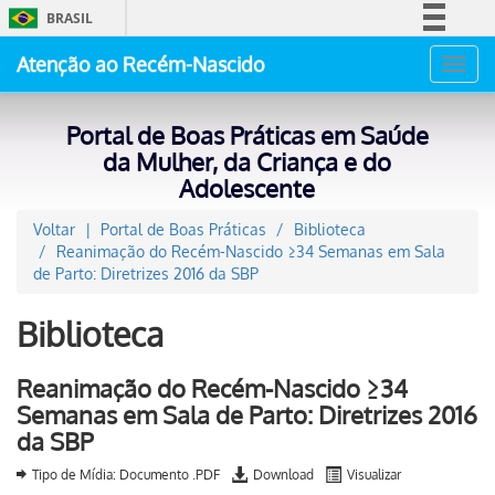
BRASIL
Simplifique!
Atenção ao Recém-Nascido
Toggl
Comunica BR
navig
Participe
Portal de Boas Práticas em Saúde
Acesso à informação
da Mulher, da Criança e do
Adolescente
Legislação
Canais
Voltar
Portal de Boas Práticas
Biblioteca
Reanimação do Recém-Nascido ≥34 Semanas em Sala
de Parto: Diretrizes 2016 da SBP
Biblioteca
Reanimação do Recém-Nascido ≥34
Semanas em Sala de Parto: Diretrizes 2016
da SBP
Tipo de Mídia: Documento .PDF
Download
Visualizar