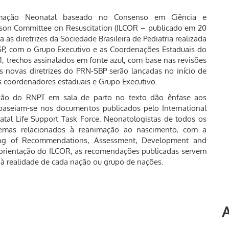
imação Neonatal baseado no Consenso em Ciência e
ison Committee on Resuscitation (ILCOR – publicado em 20
as diretrizes da Sociedade Brasileira de Pediatria realizada
P, com o Grupo Executivo e as Coordenações Estaduais do
1, trechos assinalados em fonte azul, com base nas revisões
s novas diretrizes do PRN-SBP serão lançadas no início de
 coordenadores estaduais e Grupo Executivo.
mação do RNPT em sala de parto no texto dão ênfase aos
aseiam-se nos documentos publicados pelo International
atal Life Support Task Force. Neonatologistas de todos os
 temas relacionados à reanimação ao nascimento, com a
ing of Recommendations, Assessment, Development and
orientação do ILCOR, as recomendações publicadas servem
s à realidade de cada nação ou grupo de nações.
A