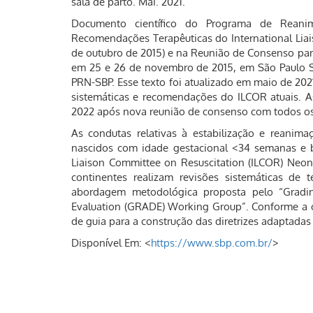
sala de parto. Mai. 2021.
Documento científico do Programa de Rean
Recomendações Terapêuticas do International Lia
de outubro de 2015) e na Reunião de Consenso para 
em 25 e 26 de novembro de 2015, em São Paulo S
PRN-SBP. Esse texto foi atualizado em maio de 202
sistemáticas e recomendações do ILCOR atuais. A
2022 após nova reunião de consenso com todos os
As condutas relativas à estabilização e reani
nascidos com idade gestacional <34 semanas e b
Liaison Committee on Resuscitation (ILCOR) Neon
continentes realizam revisões sistemáticas de
abordagem metodológica proposta pelo “Grad
Evaluation (GRADE) Working Group”. Conforme a 
de guia para a construção das diretrizes adaptada
Disponível Em: <
https://www.sbp.com.br/
>