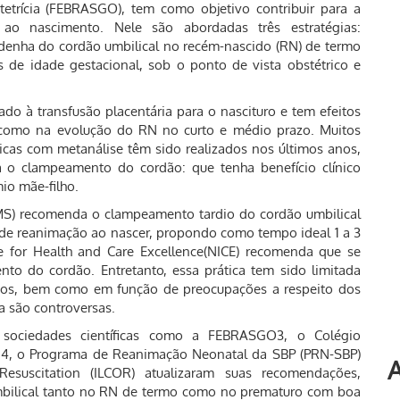
tetrícia (FEBRASGO), tem como objetivo contribuir para a
 ao nascimento. Nele são abordadas três estratégias:
enha do cordão umbilical no recém-nascido (RN) de termo
de idade gestacional, sob o ponto de vista obstétrico e
o à transfusão placentária para o nascituro e tem efeitos
 como na evolução do RN no curto e médio prazo. Muitos
ticas com metanálise têm sido realizados nos últimos anos,
ara o clampeamento do cordão: que tenha benefício clínico
io mãe-filho.
S) recomenda o clampeamento tardio do cordão umbilical
 de reanimação ao nascer, propondo como tempo ideal 1 a 3
e for Health and Care Excellence(NICE) recomenda que se
o do cordão. Entretanto, essa prática tem sido limitada
cios, bem como em função de preocupações a respeito dos
da são controversas.
sociedades científicas como a FEBRASGO3, o Colégio
 4, o Programa de Reanimação Neonatal da SBP (PRN-SBP)
A
esuscitation (ILCOR) atualizaram suas recomendações,
bilical tanto no RN de termo como no prematuro com boa