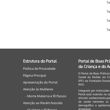
Te
Te
Te
Te
Estrutura do Portal
Portal de Boas Pr
da Criança e do 
Política de Privacidade
O Portal de Boas Práticas
Página Principal
Saúde da Mulher, da Cri
(IFF), da Fundação Oswald
Apresentação do Portal
(MS).
Atenção às Mulheres
Integrado por instituiçõe
Portal está inserido no c
- Morte Materna e 10 Passos
difundir conhecimento par
de saúde inerentes as 
Atenção ao Recém Nascido
demográfico e epidemiol
disponível.
- Qualineo e 10 Passos