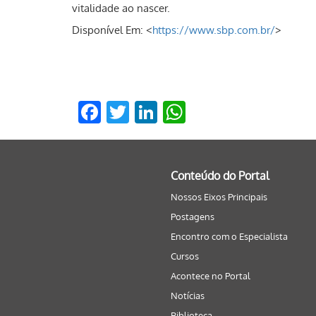
vitalidade ao nascer.
Disponível Em: <
https://www.sbp.com.br/
>
Facebook
Twitter
LinkedIn
WhatsApp
Conteúdo do Portal
Nossos Eixos Principais
Postagens
Encontro com o Especialista
Cursos
Acontece no Portal
Notícias
Biblioteca