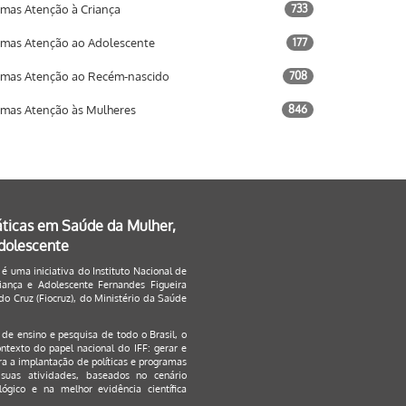
mas Atenção à Criança
733
mas Atenção ao Adolescente
177
mas Atenção ao Recém-nascido
708
mas Atenção às Mulheres
846
áticas em Saúde da Mulher,
Adolescente
 é uma iniciativa do Instituto Nacional de
ança e Adolescente Fernandes Figueira
o Cruz (Fiocruz), do Ministério da Saúde
s de ensino e pesquisa de todo o Brasil, o
ontexto do papel nacional do IFF: gerar e
a a implantação de políticas e programas
suas atividades, baseados no cenário
ógico e na melhor evidência científica