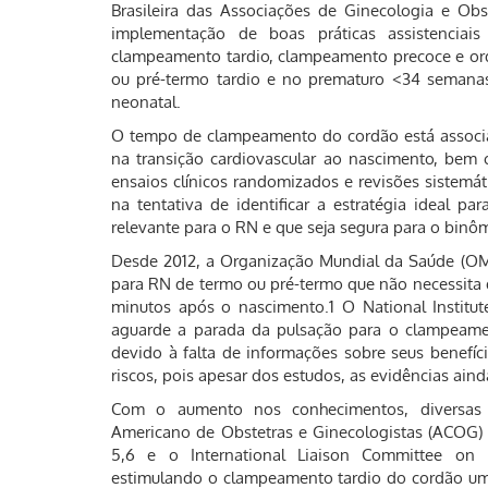
Brasileira das Associações de Ginecologia e Obs
implementação de boas práticas assistenciais
clampeamento tardio, clampeamento precoce e ord
ou pré-termo tardio e no prematuro <34 semanas 
neonatal.
O tempo de clampeamento do cordão está associad
na transição cardiovascular ao nascimento, bem
ensaios clínicos randomizados e revisões sistemá
na tentativa de identificar a estratégia ideal p
relevante para o RN e que seja segura para o binôm
Desde 2012, a Organização Mundial da Saúde (OM
para RN de termo ou pré-termo que não necessita
minutos após o nascimento.1 O National Institut
aguarde a parada da pulsação para o clampeament
devido à falta de informações sobre seus benefí
riscos, pois apesar dos estudos, as evidências ain
Com o aumento nos conhecimentos, diversas 
Americano de Obstetras e Ginecologistas (ACOG)
5,6 e o International Liaison Committee on R
estimulando o clampeamento tardio do cordão um