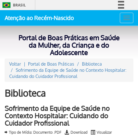
BRASIL
Simplifique!
Atenção ao Recém-Nascido
Toggl
Comunica BR
navig
Participe
Portal de Boas Práticas em Saúde
Acesso à informação
da Mulher, da Criança e do
Adolescente
Legislação
Canais
Voltar
Portal de Boas Práticas
Biblioteca
Sofrimento da Equipe de Saúde no Contexto Hospitalar:
Cuidando do Cuidador Profissional
Biblioteca
Sofrimento da Equipe de Saúde no
Contexto Hospitalar: Cuidando do
Cuidador Profissional
Tipo de Mídia: Documento .PDF
Download
Visualizar