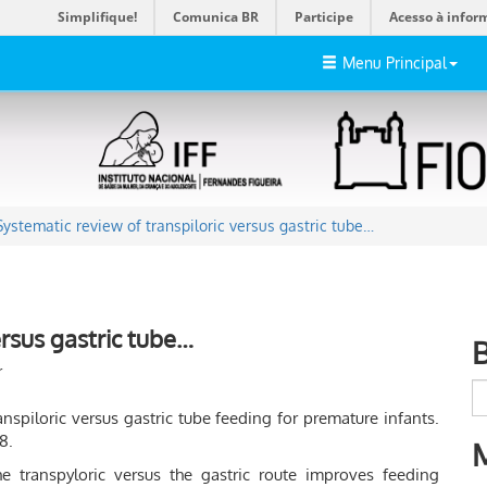
Simplifique!
Comunica BR
Participe
Acesso à infor
Menu Principal
Systematic review of transpiloric versus gastric tube…
ersus gastric tube…
r
piloric versus gastric tube feeding for premature infants.
8.
e transpyloric versus the gastric route improves feeding