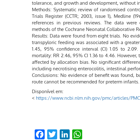
tolerance, and growth and development, without in
Methods: Systematic review of randomised contro
Trials Register (CCTR; 2003, issue 1), Medline (
references in previous reviews. The data were 
methods of the Cochrane Neonatal Collaborative 
Results: Data were found from eight trials. No ev
transpyloric feeding was associated with a greater 
1.45, 95% confidence interval (CI) 1.05 to 2.09
mortality: RR 2.46, 95% CI 1.36 to 4.46. However, t
affected by allocation bias. No significant differe
including necrotising enterocolitis, intestinal per
Conclusions: No evidence of benefit was found, b
route cannot be recommended for preterm infants.
Disponível em:
<
https://www.ncbi.nlm.nih.gov/pmc/articles/PMC
Facebook
Twitter
LinkedIn
WhatsApp