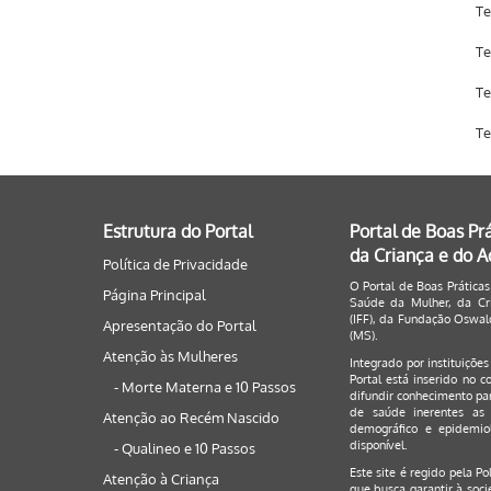
Te
Te
Te
Te
Estrutura do Portal
Portal de Boas Pr
da Criança e do 
Política de Privacidade
O Portal de Boas Práticas
Página Principal
Saúde da Mulher, da Cri
(IFF), da Fundação Oswald
Apresentação do Portal
(MS).
Atenção às Mulheres
Integrado por instituiçõe
Portal está inserido no c
- Morte Materna e 10 Passos
difundir conhecimento par
de saúde inerentes as 
Atenção ao Recém Nascido
demográfico e epidemiol
disponível.
- Qualineo e 10 Passos
Este site é regido pela
Po
Atenção à Criança
que busca garantir à soci