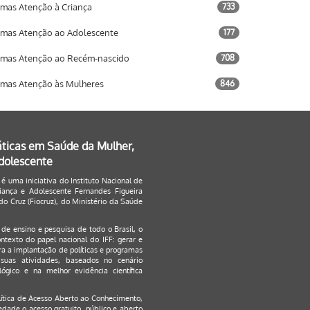
mas Atenção à Criança
733
mas Atenção ao Adolescente
177
mas Atenção ao Recém-nascido
708
mas Atenção às Mulheres
846
áticas em Saúde da Mulher,
Adolescente
 é uma iniciativa do Instituto Nacional de
ança e Adolescente Fernandes Figueira
o Cruz (Fiocruz), do Ministério da Saúde
s de ensino e pesquisa de todo o Brasil, o
ontexto do papel nacional do IFF: gerar e
a a implantação de políticas e programas
suas atividades, baseados no cenário
ógico e na melhor evidência científica
lítica de Acesso Aberto ao Conhecimento
,
edade o acesso gratuito, público e aberto