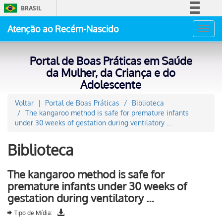
BRASIL
Simplifique!
Atenção ao Recém-Nascido
Toggl
Comunica BR
navig
Participe
Portal de Boas Práticas em Saúde
Acesso à informação
da Mulher, da Criança e do
Adolescente
Legislação
Canais
Voltar
Portal de Boas Práticas
Biblioteca
The kangaroo method is safe for premature infants
under 30 weeks of gestation during ventilatory …
Biblioteca
The kangaroo method is safe for
premature infants under 30 weeks of
gestation during ventilatory …
Tipo de Mídia: