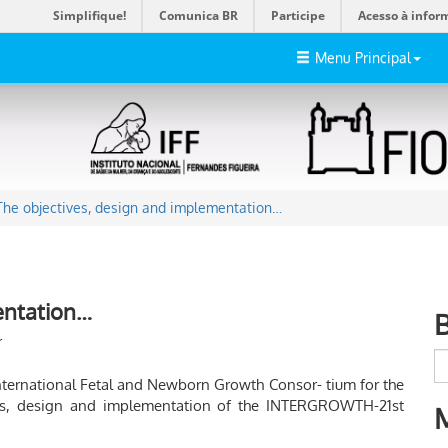
Simplifique!
Comunica BR
Participe
Acesso à infor
Menu Principal
The objectives, design and implementation…
entation…
r
nternational Fetal and Newborn Growth Consor- tium for the
ves, design and implementation of the INTERGROWTH-21st