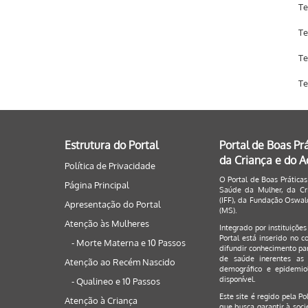
Te
Te
Te
Te
Estrutura do Portal
Portal de Boas Pr
da Criança e do 
Política de Privacidade
O Portal de Boas Práticas
Página Principal
Saúde da Mulher, da Cri
(IFF), da Fundação Oswald
Apresentação do Portal
(MS).
Atenção às Mulheres
Integrado por instituiçõe
Portal está inserido no c
- Morte Materna e 10 Passos
difundir conhecimento par
de saúde inerentes as 
Atenção ao Recém Nascido
demográfico e epidemiol
disponível.
- Qualineo e 10 Passos
Este site é regido pela
Po
Atenção à Criança
que busca garantir à soci