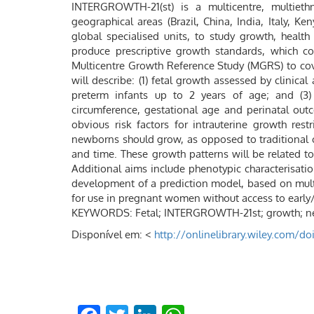
INTERGROWTH-21(st) is a multicentre, multiethn
geographical areas (Brazil, China, India, Italy, 
global specialised units, to study growth, health
produce prescriptive growth standards, which c
Multicentre Growth Reference Study (MGRS) to cov
will describe: (1) fetal growth assessed by clinic
preterm infants up to 2 years of age; and (3)
circumference, gestational age and perinatal out
obvious risk factors for intrauterine growth rest
newborns should grow, as opposed to traditional 
and time. These growth patterns will be related to 
Additional aims include phenotypic characterisat
development of a prediction model, based on mult
for use in pregnant women without access to early/
KEYWORDS: Fetal; INTERGROWTH-21st; growth; new
Disponível em: <
http://onlinelibrary.wiley.com/do