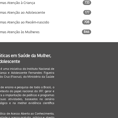
mas Atenção à Criança
733
mas Atenção ao Adolescente
177
mas Atenção ao Recém-nascido
708
mas Atenção às Mulheres
846
áticas em Saúde da Mulher,
Adolescente
 é uma iniciativa do Instituto Nacional de
ança e Adolescente Fernandes Figueira
o Cruz (Fiocruz), do Ministério da Saúde
s de ensino e pesquisa de todo o Brasil, o
ontexto do papel nacional do IFF: gerar e
a a implantação de políticas e programas
suas atividades, baseados no cenário
ógico e na melhor evidência científica
lítica de Acesso Aberto ao Conhecimento
,
edade o acesso gratuito, público e aberto