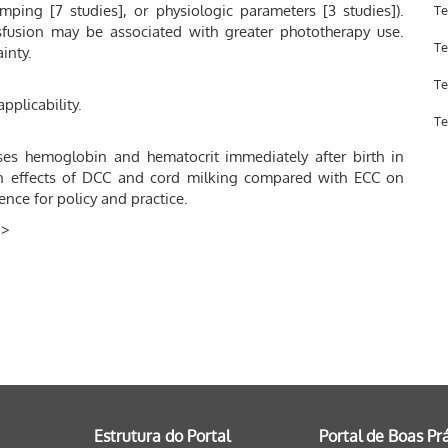
amping [7 studies], or physiologic parameters [3 studies]).
Te
nsfusion may be associated with greater phototherapy use.
Te
inty.
Te
pplicability.
Te
es hemoglobin and hematocrit immediately after birth in
in effects of DCC and cord milking compared with ECC on
ence for policy and practice.
/
>
Estrutura do Portal
Portal de Boas Pr