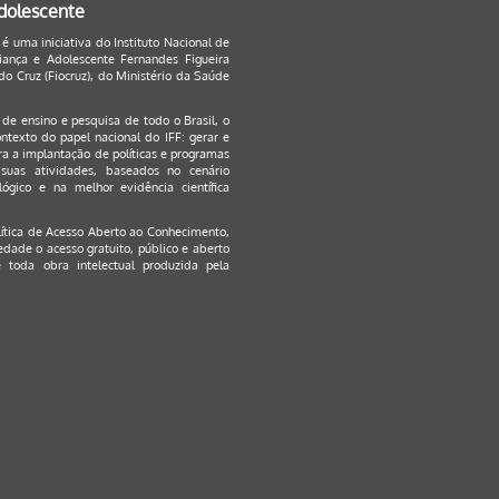
Adolescente
 é uma iniciativa do Instituto Nacional de
ança e Adolescente Fernandes Figueira
o Cruz (Fiocruz), do Ministério da Saúde
s de ensino e pesquisa de todo o Brasil, o
ontexto do papel nacional do IFF: gerar e
a a implantação de políticas e programas
suas atividades, baseados no cenário
ógico e na melhor evidência científica
lítica de Acesso Aberto ao Conhecimento
,
edade o acesso gratuito, público e aberto
 toda obra intelectual produzida pela