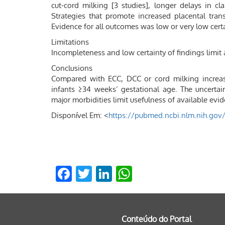
cut-cord milking [3 studies], longer delays in cl
Strategies that promote increased placental tra
Evidence for all outcomes was low or very low certa
Limitations
Incompleteness and low certainty of findings limit a
Conclusions
Compared with ECC, DCC or cord milking increas
infants ≥34 weeks’ gestational age. The uncerta
major morbidities limit usefulness of available evid
Disponível Em: <
https://pubmed.ncbi.nlm.nih.gov
Facebook
Twitter
LinkedIn
WhatsApp
Conteúdo do Portal