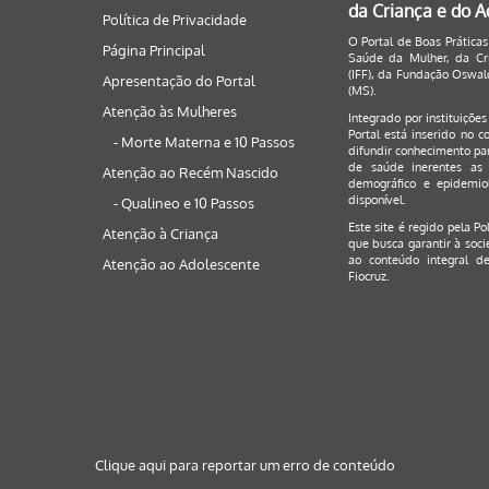
da Criança e do 
Política de Privacidade
O Portal de Boas Práticas
Página Principal
Saúde da Mulher, da Cri
(IFF), da Fundação Oswald
Apresentação do Portal
(MS).
Atenção às Mulheres
Integrado por instituiçõe
Portal está inserido no c
- Morte Materna e 10 Passos
difundir conhecimento par
de saúde inerentes as 
Atenção ao Recém Nascido
demográfico e epidemiol
disponível.
- Qualineo e 10 Passos
Este site é regido pela
Po
Atenção à Criança
que busca garantir à soci
ao conteúdo integral de
Atenção ao Adolescente
Fiocruz.
Clique aqui para reportar um erro de conteúdo