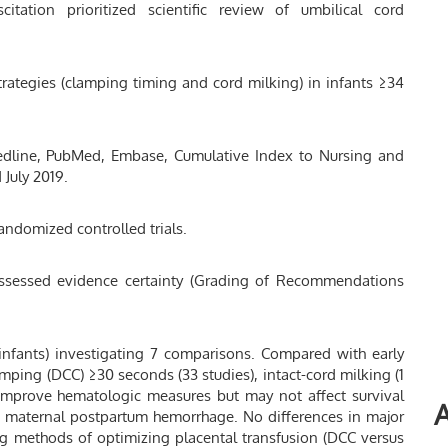
tation prioritized scientific review of umbilical cord
rategies (clamping timing and cord milking) in infants ≥34
 Medline, PubMed, Embase, Cumulative Index to Nursing and
 July 2019.
andomized controlled trials.
ssessed evidence certainty (Grading of Recommendations
infants) investigating 7 comparisons. Compared with early
ping (DCC) ≥30 seconds (33 studies), intact-cord milking (1
y improve hematologic measures but may not affect survival
A
 or maternal postpartum hemorrhage. No differences in major
ng methods of optimizing placental transfusion (DCC versus