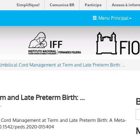
Simplifique!
Comunica BR
Participe
Acesso à infor
Menu Principal
Umbilical Cord Management at Term and Late Preterm Birth: …
 and Late Preterm Birth: …
r
cal Cord Management at Term and Late Preterm Birth: A Meta-
:10.1542/peds.2020-015404