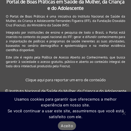
Portal de Boas Práticas em Saúde da Mulher, da Criança
e do Adolescente
O Portal de Boas Práticas é uma iniciativa do Instituto Nacional de Saúde da
Mulher, da Criança e Adolescente Fernandes Figueira (IFF), da Fundação Oswaldo
Cruz (Fiocruz), do Ministério da Saúde (MS).
Integrado por instituições de ensino e pesquisa de todo o Brasil, o Portal está
inserido no contexto do papel nacional do IFF: gerar e difundir conhecimento para
a implantação de políticas e programas de saúde inerentes as suas atividades,
baseados no cenário demográfico e epidemiológico e na melhor evidência
científica disponível.
Este site é regido pela
Política de Acesso Aberto ao Conhecimento
, que busca
garantir à sociedade o acesso gratuito, público e aberto ao conteúdo integral de
toda obra intelectual produzida pela Fiocruz.
Clique aqui para reportar um erro de conteúdo
© Instituto Nacional de Saúde da Mulher, da Criança e do Adolescente
Fernandes Figueira (IFF/Fiocruz), 2017
Usamos cookies para garantir que oferecemos a melhor
experiência em nosso site.
Este site será melhor visualizado nos navegadores: Google Chrome (a
Se você continuar a usar este site, assumiremos que você está
partir da versão 30) | Internet Explorer (a partir da versão 9) | FireFox (
satisfeito com ele.
a partir da versão 29)
Aceito
Desenvolvido por
Quattri Design