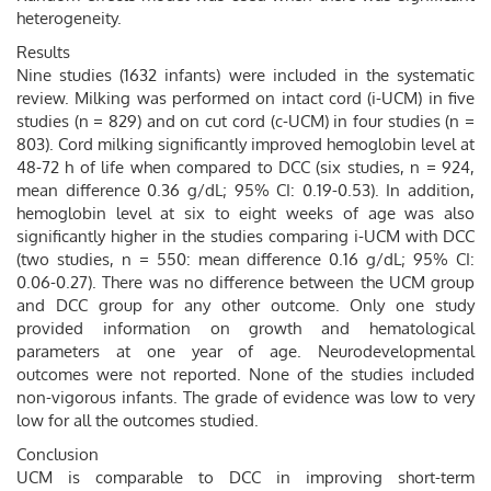
heterogeneity.
Results
Nine studies (1632 infants) were included in the systematic
review. Milking was performed on intact cord (i-UCM) in five
studies (n = 829) and on cut cord (c-UCM) in four studies (n =
803). Cord milking significantly improved hemoglobin level at
48-72 h of life when compared to DCC (six studies, n = 924,
mean difference 0.36 g/dL; 95% CI: 0.19-0.53). In addition,
hemoglobin level at six to eight weeks of age was also
significantly higher in the studies comparing i-UCM with DCC
(two studies, n = 550: mean difference 0.16 g/dL; 95% CI:
0.06-0.27). There was no difference between the UCM group
and DCC group for any other outcome. Only one study
provided information on growth and hematological
parameters at one year of age. Neurodevelopmental
outcomes were not reported. None of the studies included
non-vigorous infants. The grade of evidence was low to very
low for all the outcomes studied.
Conclusion
UCM is comparable to DCC in improving short-term