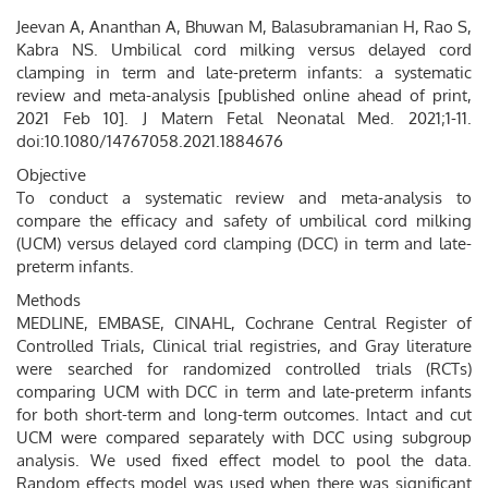
Jeevan A, Ananthan A, Bhuwan M, Balasubramanian H, Rao S,
Kabra NS. Umbilical cord milking versus delayed cord
clamping in term and late-preterm infants: a systematic
review and meta-analysis [published online ahead of print,
2021 Feb 10]. J Matern Fetal Neonatal Med. 2021;1-11.
doi:10.1080/14767058.2021.1884676
Objective
To conduct a systematic review and meta-analysis to
compare the efficacy and safety of umbilical cord milking
(UCM) versus delayed cord clamping (DCC) in term and late-
preterm infants.
Methods
MEDLINE, EMBASE, CINAHL, Cochrane Central Register of
Controlled Trials, Clinical trial registries, and Gray literature
were searched for randomized controlled trials (RCTs)
comparing UCM with DCC in term and late-preterm infants
for both short-term and long-term outcomes. Intact and cut
UCM were compared separately with DCC using subgroup
analysis. We used fixed effect model to pool the data.
Random effects model was used when there was significant