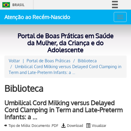
BRASIL
Simplifique!
Atenção ao Recém-Nascido
Toggl
Comunica BR
navig
Participe
Portal de Boas Práticas em Saúde
Acesso à informação
da Mulher, da Criança e do
Adolescente
Legislação
Canais
Voltar
Portal de Boas Práticas
Biblioteca
Umbilical Cord Milking versus Delayed Cord Clamping in
Term and Late-Preterm Infants: a …
Biblioteca
Umbilical Cord Milking versus Delayed
Cord Clamping in Term and Late-Preterm
Infants: a …
Tipo de Mídia: Documento .PDF
Download
Visualizar