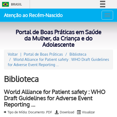
BRASIL
Simplifique!
Atenção ao Recém-Nascido
Toggl
Comunica BR
navig
Participe
Portal de Boas Práticas em Saúde
Acesso à informação
da Mulher, da Criança e do
Adolescente
Legislação
Canais
Voltar
Portal de Boas Práticas
Biblioteca
World Alliance for Patient safety : WHO Draft Guidelines
for Adverse Event Reporting …
Biblioteca
World Alliance for Patient safety : WHO
Draft Guidelines for Adverse Event
Reporting …
Tipo de Mídia: Documento .PDF
Download
Visualizar